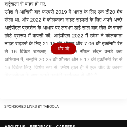
श्रृंखला से बाहर हो गए.
उमेश ने आखिरी बार फरवरी 2019 में भारत के लिए एक टी20 मैच
खेला था, और 2022 में कोलकाता नाइट राइडर्स के लिए अपने अच्छे
आईपीएल प्रदर्शन के आधार पर लगभग ढाई साल बाद खेल के सबसे
छोटे प्रारूप में वापसी की. आईपीएल 2022 में उमेश ने कोलकाता
नाइट राइडर्स के लिए 21.18 की औसत और 7.06 की इकॉनमी रेट
और पढ़ें
से 16 विकेट चटकाए. मिडलसेक्स के रॉयल लंदन वनडे कप
अभियान में, उन्होंने 20.25 की औसत और 5.17 की इकॉनमी रेट से
16 विकेट लिए. विशेष रूप से, उमेश हाल ही में एक चोट के कारण
मिडलसेक्स के साथ अपने काउंटी कार्यकाल से लौटे हैं.
उन्होंने कहा, "उन्होंने (उमेश) वास्तव में अच्छी गेंदबाजी की, वह हमें
एक अच्छे गेंदबाजी का विकल्प देता है. वह गेंद को स्विंग करते हैं और
साथ ही तेज गेंदबाजी करते हैं. यह वास्तव में बहुत आसान विचार था.
यह हमारे लिए ज्यादा चर्चा का विषय नहीं था. ध्यान में रखते हुए
SPONSORED LINKS BY TABOOLA
(टी20) विश्व कप करीब है, हमने बहुत सारे खिलाड़ियों को आजमाया
है. हमने देखा है कि हम में से प्रत्येक क्या कर सकते हैं. हम अपनी
ABOUT US
FEEDBACK
CAREERS