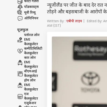
फोटो गैलरी
न्यूजीलैंड पर जीत के बाद देर रात
पॉडकास्ट्स
तोड़ने और बहसबाजी के आरोपों के ब
मूवी रिव्यू
ओपिनियन
Written By :
एबीपी लाइव
| Edited By: An
AM (IST)
यूजफुल
पर्सनल लोन
EMI
कैलकुलेटर
कम्पैटिबिलिटी
कैलकुलेटर
कार लोन
EMI
कैलकुलेटर
बीएमआई
कैलकुलेटर
होम लोन
EMI
कैलकुलेटर
एज
कैलकुलेटर
एजुकेशन