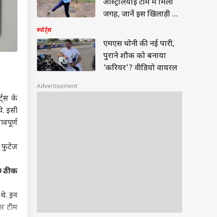
ऑस्ट्रेलियाई टीम में मिली
जगह, जानें इस खिलाड़ी के
बारे में
स्पोर्ट्स
एमएस धोनी की नई पारी,
पुराने शौक को बनाया
'करियर'? वीडियो वायरल
Advertisement
्ट्स के
े. इसी
वपूर्ण
 फुटेज
ुछ ठीक
थे. इन
पर टीम