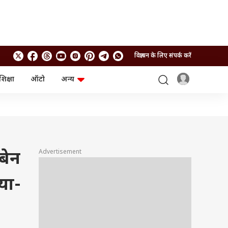
विज्ञापन के लिए संपर्क करें
शिक्षा
ऑटो
अन्य
बिजनेस
लाइफस्टाइल
पर्सनल फाइनेंस
स्वास्थ्य
स्टॉक मार्केट
ट्रैवल
म्यूचुअल फंड्स
फूड
क्रिप्टो
फैशन
आईपीओ
Health and Fitness
Advertisement
बेन
फोटो गैलरी
जनरल नॉलेज
या-
वीडियो