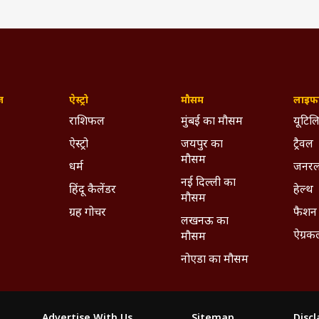
ज़
ऐस्ट्रो
मौसम
लाइफस
राशिफल
मुंबई का मौसम
यूटिलि
ऐस्ट्रो
जयपुर का
ट्रैवल
मौसम
धर्म
जनरल
नई दिल्ली का
हिंदू कैलेंडर
हेल्थ
मौसम
ग्रह गोचर
फैशन
लखनऊ का
ऐग्रक
मौसम
नोएडा का मौसम
Advertise With Us
Sitemap
Disc