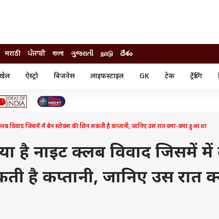
मराठी
ਪੰਜਾਬੀ
বাংলা
ગુજરાતી
நாடு
దేశం
खेल
ऐस्ट्रो
बिजनेस
लाइफस्टाइल
GK
टेक
ट्रेंडिंग
ंजन
ऑटो
खेल
ुड
कार
क्रिकेट
री सिनेमा
टेक्नोलॉजी
शिक्षा
ल सिनेमा
ब विवाद जिसमें में बेन स्टोक्स की छिन सकती है कप्तानी, जानिए उस रात क्या-क्या हुआ था
मोबाइल
रिजल्ट
्रिटीज
चैटजीपीटी
नौकरी
ी
 है नाइट क्लब विवाद जिसमें में 
गैजेट
वेब स्टोरीज
कती है कप्तानी, जानिए उस रात क्
यूटिलिटी न्यूज़
कल्चर
फैक्ट चेक