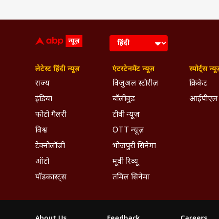
लेटेस्ट हिंदी न्यूज़
एंटरटेनमेंट न्यूज़
स्पोर्ट्स न्यू
राज्य
विजुअल स्टोरीज़
क्रिकेट
इंडिया
बॉलीवुड
आईपीएल
फोटो गैलरी
टीवी न्यूज़
विश्व
OTT न्यूज़
टेक्नोलॉजी
भोजपुरी सिनेमा
ऑटो
मूवी रिव्यू
पॉडकास्ट्स
तमिल सिनेमा
About Us
Feedback
Careers