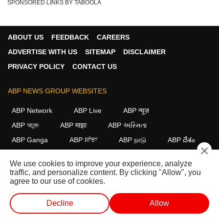
SPONSORED LINKS BY TABOOLA
ABOUT US
FEEDBACK
CAREERS
ADVERTISE WITH US
SITEMAP
DISCLAIMER
PRIVACY POLICY
CONTACT US
ABP NEWS GROUP WEBSITES
ABP Network
ABP Live
ABP न्यूज़
ABP আনন্দ
ABP माझा
ABP અસ્મિતા
ABP Ganga
ABP ਸਾਂਝਾ
ABP நாடு
ABP దేశం
×
FOLLOW US
We use cookies to improve your experience, analyze
traffic, and personalize content. By clicking "Allow", you
agree to our use of cookies.
This website follows the
DNPA Code of Ethics.
Copyright@2026.
Decline
Allow
All rights reserved.
वेब स्टोरीज
वीडियो
लाइव टीवी
शॉर्ट वीडियोज