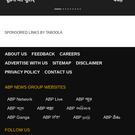
SPONSORED LINKS BY TABOOLA
ABOUT US
FEEDBACK
CAREERS
ADVERTISE WITH US
SITEMAP
DISCLAIMER
PRIVACY POLICY
CONTACT US
ABP NEWS GROUP WEBSITES
ABP Network
ABP Live
ABP न्यूज़
ABP আনন্দ
ABP माझा
ABP અસ્મિતા
ABP Ganga
ABP ਸਾਂਝਾ
ABP நாடு
ABP దేశం
FOLLOW US