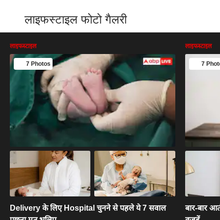
लाइफस्टाइल फोटो गैलरी
लाइफस्टाइल
लाइफस्टाइल
7 Photos
7 Phot
Delivery के लिए Hospital चुनने से पहले ये 7 सवाल
बार-बार आती 
पूछना मत भूलिए
वजहें