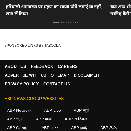
हरियाली अमावस्या पर ग्रहण का साया! पौधे लगाएं या नहीं,
क्या आप भी म
जान लें नियम
जानिए कैस
SPONSORED LINKS BY TABOOLA
ABOUT US
FEEDBACK
CAREERS
ADVERTISE WITH US
SITEMAP
DISCLAIMER
PRIVACY POLICY
CONTACT US
ABP NEWS GROUP WEBSITES
ABP Network
ABP Live
ABP न्यूज़
ABP আনন্দ
ABP माझा
ABP અસ્મિતા
ABP Ganga
ABP ਸਾਂਝਾ
ABP நாடு
ABP దేశం