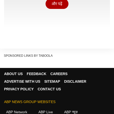
और पढ़ें
SPONSORED LINKS BY TABOOLA
ABOUT US
FEEDBACK
CAREERS
मेलोनी ने बुधवार को एक्स पर पोस्ट कर पीएम मोदी को टैग करते हुए
ADVERTISE WITH US
SITEMAP
DISCLAIMER
उन्हें बधाई दी. उन्होंने कहा कि प्रधानमंत्री नरेंद्र मोदी को
PRIVACY POLICY
CONTACT US
शुभकामनाएं, जो आज भारत के इतिहास में सबसे लंबे समय तक सेवा
करने वाले निर्वाचित प्रधानमंत्री बन गए हैं.
ABP NEWS GROUP WEBSITES
ABP Network
ABP Live
ABP न्यूज़