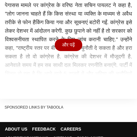
पेगासस मामले पर कांग्रेस के वरिष्ठ नेता सचिन पायलट ने कहा है,
''लोग जानना चाहते हैं कि किस संस्था या व्यक्ति के माध्यम से अवैध
तरीके से फोन हैकिंग किया गया और सूचनाएं बटोरी गईं. कांग्रेस इसे
लेकर देशभर में आंदोलन करेगी. कुछ छुपाने को नहीं है तो सरकार को
विश्वसनीयता स्थापित करने के लिए जांच करानी चाहिए.'' उन्होंने
और पढ़ें
कहा, ''राष्ट्रीय स्तर पर बीजेपी को कोई चुनौती दे सकता है और हरा
सकता है तो वो कांग्रेस है. कांग्रेस की देशभर में मौजूदगी है.
आनेवाले समय में हम सब साथी दल मिलकर रणनीति बनाएंगे. पार्टी में
चिंतन हो रहा है कि आने वाले 5 राज्यों में और भविष्य की चुनौतियों
का सामना कैसे करेंगे.''
लोकसभा में भी हो सकता है जोरदार हंगामा
वहीं लोकसभा में आज किसानों और जासूसी कांड के मसले पर एक
बार फिर हंगामा होने की संभावना है. सदन की कार्यवाही शुरू होने के
SPONSORED LINKS BY TABOOLA
पहले संसद परिसर में विपक्ष कृषि क़ानूनों पर प्रदर्शन कर सकता है.
सदन में भी इन दोनों विषयों पर ज़बरदश्त हंगामा हो सकता है. जहां
ABOUT US
FEEDBACK
CAREERS
तक सरकारी एजेंडा का सवाल है तो लोकसभा में आज आवश्यक रक्षा