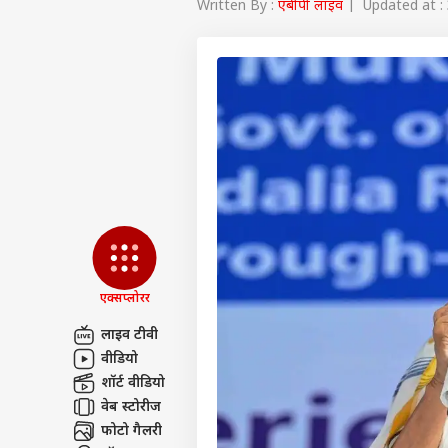
Written By :
एबीपी लाइव
| Updated at : 
एक्सप्लोरर
लाइव टीवी
वीडियो
पर्सनल
शॉर्ट वीडियो
वेब स्टोरीज
टॉप
फोटो गैलरी
हॅलो गेस्ट