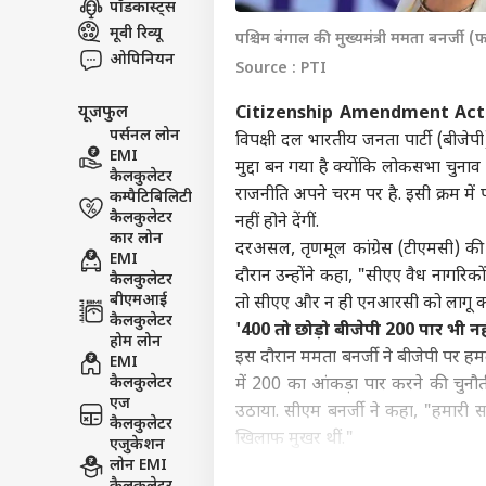
पॉडकास्ट्स
इंडिय
मूवी रिव्यू
पश्चिम बंगाल की मुख्यमंत्री ममता बनर्जी 
एडवर्टाइज विथ अस
ओपिनियन
Source : PTI
प्राइवेसी पॉलिसी
यूजफुल
Citizenship Amendment Ac
कॉन्टैक्ट अस
पर्सनल लोन
विपक्षी दल भारतीय जनता पार्टी (बीजेप
सेंड फीडबैक
EMI
लखीम
मुद्दा बन गया है क्योंकि
लोकसभा चुनाव
कैलकुलेटर
अबाउट अस
आशी
राजनीति अपने चरम पर है. इसी क्रम में प
कम्पैटिबिलिटी
शर्तो
इंडिय
करियर्स
कैलकुलेटर
इनका
नहीं होने देंगीं.
कार लोन
भूष
दरअसल, तृणमूल कांग्रेस (टीएमसी) की 
EMI
दौरान उन्होंने कहा, "सीएए वैध नागरिकों
कैलकुलेटर
बीएमआई
तो सीएए और न ही एनआरसी को लागू करन
कैलकुलेटर
'400 तो छोड़ो बीजेपी 200 पार भी नही
Gen 
होम लोन
की भ
इस दौरान ममता बनर्जी ने बीजेपी पर ह
EMI
LOGIN
को प
कैलकुलेटर
में 200 का आंकड़ा पार करने की चुनौती द
एज
उठाया. सीएम बनर्जी ने कहा, "हमारी 
कैलकुलेटर
खिलाफ मुखर थीं."
एजुकेशन
लोन EMI
'
नरेंद्र मोदी
सरकार ने बंगाल के लिए क