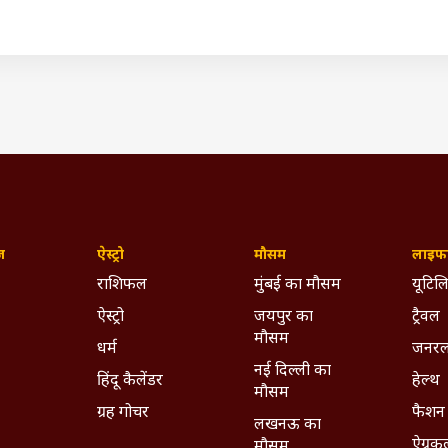
 और उन्होंने पश्चिम बंगाल के अधिकार छीन लिए हैं. वे आपको कभी नहीं बताए
ा किया, वे राज्य के साथ अन्याय कर रहे हैं. वो ये नहीं बताएंगे कि मोदी सर
ो पहले अपना घर संभाले. बंगाल का हक क्यों मारा?''
24: 'बढ़ रही पॉपुलरटी', द इकोनॉमिस्ट ने पीएम मोदी की तारीफ की,
(IST)
s 2024
West Bengal
BJP
Breaking News
Abp News
. TMC
ywhere - Download ABPLIVE on
Android
and
iOS
now!
ज़
ऐस्ट्रो
मौसम
लाइफस
राशिफल
मुंबई का मौसम
यूटिलि
ऐस्ट्रो
जयपुर का
ट्रैवल
मौसम
धर्म
जनरल
नई दिल्ली का
हिंदू कैलेंडर
हेल्थ
मौसम
ग्रह गोचर
फैशन
लखनऊ का
ऐग्रक
मौसम