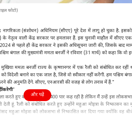
ा
दिल्ली NCR
क्रिकेट
बॉली
(फाइल फोटो)
t:
नागरिकता (संशोधन) अधिनियम (सीएए) पूरे देश में लागू हो चुका है. इसक
ी) के नेतृत्व वाली केंद्र सरकार पर हमलावर हैं. इस चुनावी माहौल में सीएए 
पुर खीरी हिंसा:
अरविंद केजरीवाल का
हर्षित राणा पर चला BCCI
'गोल
2024 से पहले ही केंद्र सरकार ने इसकी अधिसूचना जारी की, जिसके बाद मा
ष मिश्रा की जमानत
इंस्टाग्राम भी ब्लॉक! AAP
का हंटर, 97 किलो तक बढ़
था 1
श्चिम बंगाल की मुख्यमंत्री ममता बनर्जी ने रविवार (31 मार्च) को कहा कि वो इस
ं में ढील से SC का
ा
चीफ बोले- 'मोदी सरकार के
इंडिया
गया वजन, वापस CoE भेजा
बिहार
के ल
इंडि
र, क्या बोले प्रशांत
सामने घुटने न टेके META'
फिल्म
ण
मुखिया ममता बनर्जी राज्य के कृष्णानगर में एक रैली को संबोधित कर रहीं थ
 को विदेशी बनाने का एक जाल है, जिसे वो स्वीकार नहीं करेंगी. हम पश्चिम बंगाल
े की अनुमति देंगे. सीएए, एनआरसी की वजह से लोग तनाव में हैं."
ं करेगी'
Z पर प्रशांत किशोर
रेप केस: बॉम्बे HC से दोषी
अनुष्का यादव की बेटी
राज्
और पढ़ें
विष्यवाणी, 'सरकार
करार देने के बाद तरुण
उज्जैनी का अन्नप्राशन,
किरे
मला करते हुए कहा कि भाजपा 400 पार कह रही है लेकिन मैं उन्हें इस लोकसभा
ता है कि...'
तेजपाल का पहला रिएक्शन
यूजर्स बोले- 'तेजू भइया पर
खरगे
ेती हूं. रैली को संबोधित करते हुए उन्होंने महुआ मोइत्रा के निष्कासन का मुद
गई है...'
अधि
सांसद महुआ मोइत्रा को लोकसभा से निष्कासित कर दिया गया क्योंकि वह बीज
्या किया?'