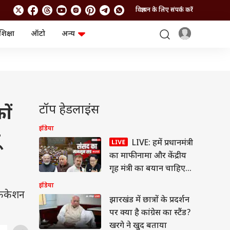
विज्ञापन के लिए संपर्क करें
शिक्षा
ऑटो
अन्य
बिजनेस
लाइफस्टाइल
पर्सनल फाइनेंस
स्वास्थ्य
स्टॉक मार्केट
ट्रैवल
म्यूचुअल फंड्स
फूड
क्रिप्टो
फैशन
आईपीओ
Health and Fitness
टॉप हेडलाइंस
ों
फोटो गैलरी
जनरल नॉलेज
इंडिया
ू
LIVE: हमें प्रधानमंत्री
वीडियो
का माफीनामा और केंद्रीय
गृह मंत्री का बयान चाहिए-
खरगे
इंडिया
फिकेशन
झारखंड में छात्रों के प्रदर्शन
पर क्या है कांग्रेस का स्टैंड?
खरगे ने खुद बताया