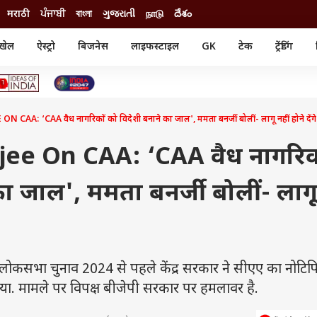
मराठी
ਪੰਜਾਬੀ
বাংলা
ગુજરાતી
நாடு
దేశం
खेल
ऐस्ट्रो
बिजनेस
लाइफस्टाइल
GK
टेक
ट्रेंडिंग
ंजन
ऑटो
खेल
ुड
कार
क्रिकेट
री सिनेमा
टेक्नोलॉजी
शिक्षा
ल सिनेमा
A: ‘CAA वैध नागरिकों को विदेशी बनाने का जाल', ममता बनर्जी बोलीं- लागू नहीं होने देंगे
मोबाइल
रिजल्ट
्रिटीज
चैटजीपीटी
नौकरी
ी
e On CAA: ‘CAA वैध नागरिक
गैजेट
वेब स्टोरीज
ा जाल', ममता बनर्जी बोलीं- लाग
यूटिलिटी न्यूज़
कल्चर
फैक्ट चेक
कसभा चुनाव 2024 से पहले केंद्र सरकार ने सीएए का नोटि
दिया. मामले पर विपक्ष बीजेपी सरकार पर हमलावर है.