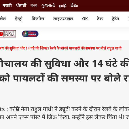
मराठी
ਪੰਜਾਬੀ
বাংলা
ગુજરાતી
நாடு
దేశం
खेल
ऐस्ट्रो
बिजनेस
लाइफस्टाइल
GK
टेक
ट्रेंडिंग
ंजन
ऑटो
खेल
ुड
कार
क्रिकेट
री सिनेमा
टेक्नोलॉजी
शिक्षा
ल सिनेमा
ालय की सुविधा और 14 घंटे की शिफ्ट! रेलवे के लोको पायलटों की समस्या पर बोले राहुल गांधी
मोबाइल
रिजल्ट
्रिटीज
चैटजीपीटी
नौकरी
ी
न शौचालय की सुविधा और 14 घंटे क
गैजेट
वेब स्टोरीज
ोको पायलटों की समस्या पर बोले र
यूटिलिटी न्यूज़
कल्चर
फैक्ट चेक
ग्रेस नेता राहुल गांधी ने ड्यूटी करने के दौरान रेलवे के लोक
ा अपने एक्स पोस्ट में जिक्र किया. उन्होंने इस लेकर चिंता भी 