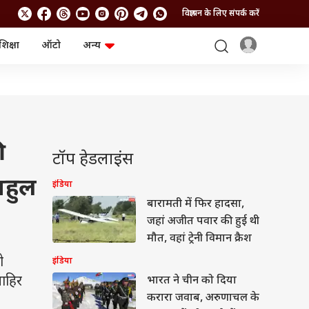
विज्ञापन के लिए संपर्क करें
शिक्षा
ऑटो
अन्य
बिजनेस
लाइफस्टाइल
पर्सनल फाइनेंस
स्वास्थ्य
स्टॉक मार्केट
ट्रैवल
म्यूचुअल फंड्स
फूड
क्रिप्टो
फैशन
आईपीओ
Health and Fitness
ी
टॉप हेडलाइंस
फोटो गैलरी
जनरल नॉलेज
ाहुल
इंडिया
बारामती में फिर हादसा,
वीडियो
जहां अजीत पवार की हुई थी
मौत, वहां ट्रेनी विमान क्रैश
ो
इंडिया
जाहिर
भारत ने चीन को दिया
करारा जवाब, अरुणाचल के