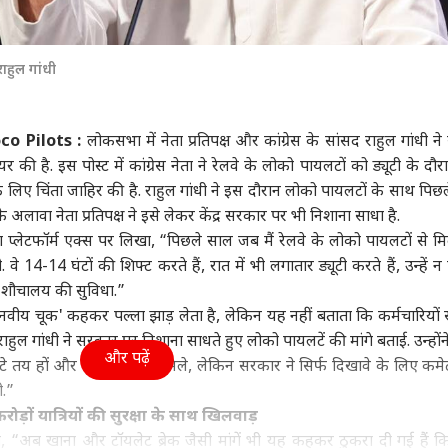
ा
दिल्ली NCR
ओटीटी
क्रिक
ाहुल गांधी
o Pilots :
लोकसभा में नेता प्रतिपक्ष और कांग्रेस के सांसद राहुल गांधी न
A बिल पर होगा बवाल!
दिल्ली लक्ष्मी योजना की इस
'मुसाफिर कैफे' के ऑडिशन
ब्रेट
 की है. इस पोस्ट में कांग्रेस नेता ने रेलवे के लोको पायलटों को ड्यूटी के दौर
ने कहा- कांग्रेस करेगी
दिन आएगी पहली किस्त, 5
में रिजेक्ट हुई थीं वेदिका
उम्
 लिए चिंता जाहिर की है. राहुल गांधी ने इस दौरान लोको पायलटों के साथ पिछ
ध
ा
लाख के पार पहुंचा
विश्व
पिंटो, फिर ऐसे मिला सुधा
हेल्थ
ऐसा 
शिक्ष
रजिस्ट्रेशन
का रोल
लावा नेता प्रतिपक्ष ने इसे लेकर केंद्र सरकार पर भी निशाना साधा है.
िया प्लेटफॉर्म एक्स पर लिखा, “पिछले साल जब मैं रेलवे के लोको पायलटों से मि
 14-14 घंटों की शिफ्ट करते हैं, रात में भी लगातार ड्यूटी करते हैं, उन्हें न प
 शौचालय की सुविधा.”
चेरी पुलिस को अमित
कनाडा में भारतीय महिला
शरीर में अचानक आने लगी
SBI 
मानवीय चूक' कहकर पल्ला झाड़ लेता है, लेकिन यह नहीं बताता कि कर्मचारियों स
े सौंपा 'प्रेसिडेंट्स
की हत्या, 7 महीने बाद कैसे
है हल्की सूजन? हो सकते हैं
जार
हुल गांधी ने सरकार पर निशाना साधते हुए लोको पायलटें की मांगे बताई. उन्होंन
स कलर’, क्या है इसकी
आरोपी हुआ गिरफ्तार?
लिम्फेडेमा के संकेत
आवे
और पढ़ें
ंटे तय हों और बेहतर माहौल मिले, लेकिन सरकार ने सिर्फ दिखावे के लिए कमे
ियत?
ी.”
़ों यात्रियों की सुरक्षा के साथ खिलवाड़
िखा, “अब खाना और टॉयलेट ब्रेक जैसी मांगें भी यह कहकर ठुकरा दी गई हैं 