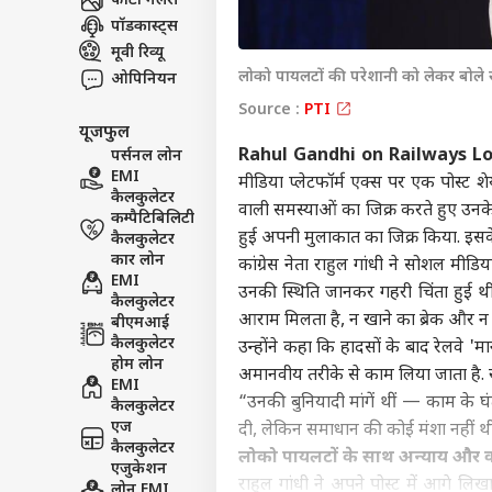
हॅलो गेस्ट
फोटो गैलरी
पॉडकास्ट्स
इंडिय
मूवी रिव्यू
एडवर्टाइज विथ अस
लोको पायलटों की परेशानी को लेकर बोले र
ओपिनियन
प्राइवेसी पॉलिसी
Source :
PTI
कॉन्टैक्ट अस
यूजफुल
Rahul Gandhi on Railways Loc
पर्सनल लोन
सेंड फीडबैक
FCR
EMI
मीडिया प्लेटफॉर्म एक्स पर एक पोस्ट शेयर
अबाउट अस
खरगे 
कैलकुलेटर
वाली समस्याओं का जिक्र करते हुए उनके
विरो
इंडिय
कम्पैटिबिलिटी
करियर्स
हुई अपनी मुलाकात का जिक्र किया. इसके अ
कैलकुलेटर
कार लोन
कांग्रेस नेता राहुल गांधी ने सोशल मीड
EMI
उनकी स्थिति जानकर गहरी चिंता हुई थी. वे
कैलकुलेटर
आराम मिलता है, न खाने का ब्रेक और न
बीएमआई
कैलकुलेटर
पुडु
उन्होंने कहा कि हादसों के बाद रेलवे '
होम लोन
शाह न
अमानवीय तरीके से काम लिया जाता है. रा
LOGIN
EMI
पुलि
“उनकी बुनियादी मांगें थीं — काम के घ
कैलकुलेटर
खास
एज
दी, लेकिन समाधान की कोई मंशा नहीं थ
कैलकुलेटर
लोको पायलटों के साथ अन्याय और करोड
एजुकेशन
राहुल गांधी ने अपने पोस्ट में आगे ल
लोन EMI