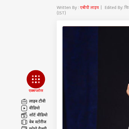
Written By :
एबीपी लाइव
| Edited By: वि
(IST)
एक्सप्लोरर
लाइव टीवी
पर्सनल
वीडियो
शॉर्ट वीडियो
वेब स्टोरीज
टॉप