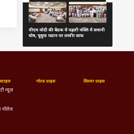
 से भी
 और हम
पीएम मोदी की बैठक में पहली पंक्ति में सयानी
बारिश में रा
घोष, यूसुफ पठान पर तस्वीर साफ
शाह खुद थाम
्टाइल
गोल्ड प्राइस
सिल्वर प्राइस
टी न्यूज़
 नॉलेज