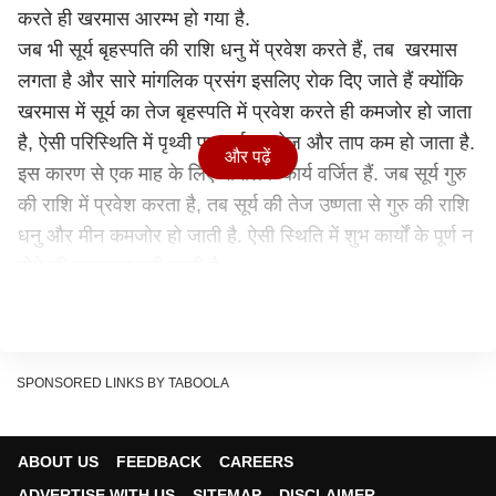
करते ही खरमास आरम्भ हो गया है.
जब भी सूर्य बृहस्पति की राशि धनु में प्रवेश करते हैं, तब खरमास
लगता है और सारे मांगलिक प्रसंग इसलिए रोक दिए जाते हैं क्योंकि
खरमास में सूर्य का तेज बृहस्पति में प्रवेश करते ही कमजोर हो जाता
है, ऐसी परिस्थिति में पृथ्वी पर सूर्य का तेज और ताप कम हो जाता है.
और पढ़ें
इस कारण से एक माह के लिए मांगलिक कार्य वर्जित हैं. जब सूर्य गुरु
की राशि में प्रवेश करता है, तब सूर्य की तेज उष्णता से गुरु की राशि
धनु और मीन कमजोर हो जाती है. ऐसी स्थिति में शुभ कार्यों के पूर्ण न
होने की सम्भावना बनी रहती है.
खरमास का शास्त्रीय पक्ष क्या है?
ज्योतिषाचार्य के अनुसार, ज्योतिषीय में खरमास को धन्वर्क दोष और
मीनार्क दोष कहा जाता है. खरमास का अर्थ हैं खर (कठोर)+मास
SPONSORED LINKS BY TABOOLA
(महीना). अर्थात वह महीना जो खुरदरा हो.
मुहूर्तगणपति (हरिशंकर सूरी), अनुसार: –
मार्गशीर्षे धनुष्यर्के मीनार्क: फाल्गुनेSशुभः।
ABOUT US
FEEDBACK
CAREERS
सौरो व्रतविवाहादौ मास: सर्वत्र शस्यते।।
ADVERTISE WITH US
SITEMAP
DISCLAIMER