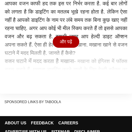
आपका वजन काफी हद तक इस पर निर्भर करता है. कई बार लोगों
को लगता है कि डाइटिंग का मतलब भूखे रहना होता है. लेकिन ऐसा
नहीं है आपको डाइटिंग के नाम पर लंबे समय तक बिना कुछ खाए नहीं
रहना चाहिए. अगर आप कोई भी मील स्किप करते हैं तो इससे आपका
वजन और बढ़ सकता है. इसकी जगह आप हेल्दी डाइट ऑप्शन
और पढ़ें
अपना सकते हैं. ऐसा ही हेल्दी स्नैक है मखाना. मखाना खाने से वजन
घटाने में मदद मिलती है. जानते हैं कैसे?
वजन घटाने में मदद करता है मखाना-
मखाना को इंग्लिश में फॉक्स
नट्स कहते हैं. मखाना डाइटिंग करने वालों के लिए हेल्दी स्नैक्स का
ऑप्शन है. वेट लॉस करने में मखान आपकी मदद कर सकता है. इसमें
भरपूर फाइबर होता है, जिससे जल्दी दोबारा भूख नहीं लगती है.
मकाना खाने से आप ओवर ईटिंग से बच सकते हैं. इसे खाने से
आपका वजन भी कंट्रोल रहता है. मखाने में प्रोटीन भी होता है
SPONSORED LINKS BY TABOOLA
जिससे वजन कम करने में मदद मिलती है. मखाना अनहेल्दी खाने की
क्रेविंग को भी दूर करता है.
ABOUT US
FEEDBACK
CAREERS
बेली फैट कम करता है-
मखाना खाने से पेट की चर्बी कम करने में भी
ADVERTISE WITH US
SITEMAP
DISCLAIMER