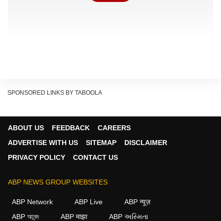
SPONSORED LINKS BY TABOOLA
ABOUT US
FEEDBACK
CAREERS
ADVERTISE WITH US
SITEMAP
DISCLAIMER
PRIVACY POLICY
CONTACT US
रुबियो दंपत्ति का ताज दीदार
ABP NEWS GROUP WEBSITES
Show Quick Read
ABP Network
ABP Live
ABP न्यूज़
Key points generated by AI, verified by newsroom
ABP আনন্দ
ABP माझा
ABP અસ્મિતા