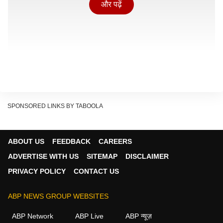
और पढ़ें
SPONSORED LINKS BY TABOOLA
ABOUT US
FEEDBACK
CAREERS
ADVERTISE WITH US
SITEMAP
DISCLAIMER
PRIVACY POLICY
CONTACT US
नार्वे का वह अनोखा शहर
ABP NEWS GROUP WEBSITES
Show Quick Read
ABP Network
ABP Live
ABP न्यूज़