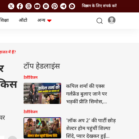
विज्ञापन के लिए संपर्क करें
शिक्षा
ऑटो
अन्य
बिजनेस
लाइफस्टाइल
पर्सनल फाइनेंस
स्वास्थ्य
स्टॉक मार्केट
ट्रैवल
म्यूचुअल फंड्स
फूड
त में हैं?
क्रिप्टो
फैशन
आईपीओ
Health and Fitness
टॉप हेडलाइंस
र
फोटो गैलरी
जनरल नॉलेज
टेलीविजन
 किस
कपिल शर्मा की एक्स
वीडियो
गर्लफ्रेंड बुलाए जाने पर
भड़कीं प्रीति सिमोस,
ब्रेकअप पर भी की बात
टेलीविजन
वर
'लॉक अप 2' की पार्टी छोड़
शेल्टर होम पहुंचीं शिल्पा
शिंदे, प्यार देखकर हुईं