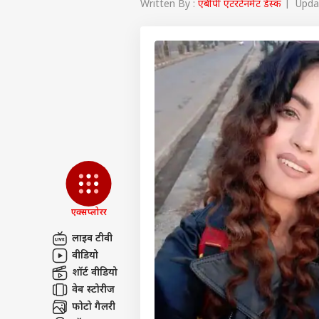
Written By :
एबीपी एंटरटेनमेंट डेस्क
| Updat
एक्सप्लोरर
लाइव टीवी
वीडियो
पर्सनल
शॉर्ट वीडियो
वेब स्टोरीज
टॉप
फोटो गैलरी
हॅलो गेस्ट