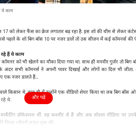
पंजाब
इंडिया
क्रिक
ं ये काम
 17 को लेकर फैंस का क्रेज लगातार बढ़ रहा है. इस शो की थीम से लेकर कंटेस्ट
ससे पहले के शो बिग बॉस 10 पर नजर डालें तो उस सीजन में कई कॉमनर्स की एंट्
मिसाइल बना रहा ईरान!
राहुल गांधी के फेवरेट नेता
पीएम मोदी की बैठक में
श्री
ें होगा पूरा अमेरिका,
वाले बयान पर अब कैप्टन
पहली पंक्ति में सयानी घोष,
सबसे
हे हैं ये काम
रह जाएगा US का प्लान
वुड
बोले, 'अच्छी बात...'
इंडिया
यूसुफ पठान पर तस्वीर साफ
इंडिया
5 भा
इंडि
कॉमनर को भी खेलने का मौका दिया गया था. साथ ही मनवीर गुर्जर तो बिग 
र के अंदर सभी कॉमनर्स ने अपनी पावर दिखाई और लोगों का दिल भी जीता.
ए एक नजर डालते हैं...
 वाले किसान थे. हाल ही में उन्होंने एक वीडियो शेयर किया था जब बिग बॉस ओ
ाइडर मैन' 8वें दिन 400
लोकसभा में कांग्रेस का
FCRA पर US के सांसद की
ड्रो
और पढ़ें
 के हुई पार, 'बॉर्डर 2'
शक्ति प्रदर्शन? MPs को
टिप्पणी पर भड़का भारत, 'ये
वायु
रहे थे.
 13 फिल्मों का रिकॉर्ड
व्हीप जारी, NDA के भी
हमारा आंतरिक मामला'
क्या
ोड़ा
निर्देश
र्केटिंग प्रोफेशनल थीं. वह कश्मीर से हैं और अब सोशल मीडिया पर उ
ी सिल्स ज्वैलरी लाइन शुरू की.