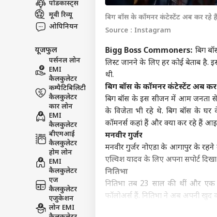
पॉडकास्ट्स
विश्व
मूवी रिव्यू
बिग बॉस के कॉमनर कंटेस्टेंट अब कर रहे है
एडवर्टाइज विथ अस
ओपिनियन
Source : Instagram
प्राइवेसी पॉलिसी
यूजफुल
Bigg Boss Commoners:
बिग बॉस
कॉन्टैक्ट अस
पर्सनल लोन
लिस्ट जानने के लिए हर कोई बेताब है. इ
सेंड फीडबैक
EMI
ऐसी 
थी.
कैलकुलेटर
अबाउट अस
जद म
बिग बॉस के कॉमनर कंटेस्टेंट अब कर र
कम्पैटिबिलिटी
धरा 
बॉली
करियर्स
कैलकुलेटर
बिग बॉस के इस सीजन में आम जनता से 
कार लोन
के विजेता भी रहे थे. बिग बॉस के घ
EMI
कॉमनर्स कहां हैं और क्या कर रहे हैं आइ
कैलकुलेटर
बीएमआई
मनवीर गुर्जर
कैलकुलेटर
मनवीर गुर्जर नोएडा के आगापुर के रहने
‘स्प
होम लोन
करोड़
एल्विश यादव के लिए अपना सपोर्ट दिखा 
EMI
LOGIN
सहित
कैलकुलेटर
नितिभा
भी त
एज
नितिभा तब 23 साल की थीं और एक मा
कैलकुलेटर
फॉलोअर्स हैं. नितिभा ने अब अपनी खुद क
एजुकेशन
लोन EMI
लोकेश कुमारी