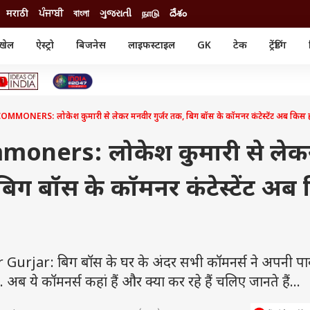
मराठी
ਪੰਜਾਬੀ
বাংলা
ગુજરાતી
நாடு
దేశం
खेल
ऐस्ट्रो
बिजनेस
लाइफस्टाइल
GK
टेक
ट्रेंडिंग
ंजन
ऑटो
खेल
ुड
कार
क्रिकेट
री सिनेमा
टेक्नोलॉजी
शिक्षा
ल सिनेमा
ONERS: लोकेश कुमारी से लेकर मनवीर गुर्जर तक, बिग बॉस के कॉमनर कंटेस्टेंट अब किस हाल
मोबाइल
रिजल्ट
्रिटीज
चैटजीपीटी
नौकरी
ी
oners: लोकेश कुमारी से लेक
गैजेट
वेब स्टोरीज
 बिग बॉस के कॉमनर कंटेस्टेंट अब
यूटिलिटी न्यूज़
कल्चर
फैक्ट चेक
rjar: बिग बॉस के घर के अंदर सभी कॉमनर्स ने अपनी पा
ब ये कॉमनर्स कहां हैं और क्या कर रहे हैं चलिए जानते हैं...