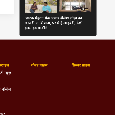
 की भी
'तारक मेहता' फेम एक्टर शैलेश लोढ़ा का
या था.
'ससुराल सिम
लग्जरी आशियाना, घर में है लाइब्रेरी, देखें
गए थे दीपिक
के बाद
इनसाइड तस्वीरें
जो इसी
्टाइल
गोल्ड प्राइस
सिल्वर प्राइस
ने आईं,
टी न्यूज़
ट ऑफिस
 नॉलेज
.
रेस का
ल्चर