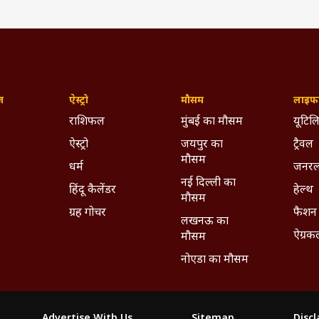
ज़
ऐस्ट्रो
मौसम
लाइफस
राशिफल
मुंबई का मौसम
यूटिलि
ऐस्ट्रो
जयपुर का
ट्रैवल
मौसम
धर्म
जनरल
नई दिल्ली का
हिंदू कैलेंडर
हेल्थ
मौसम
ग्रह गोचर
फैशन
लखनऊ का
ऐग्रक
मौसम
has the structure of a template Telugu commercial film and 
नोएडा का मौसम
y and presentation. everything about this film is so so good.
ic, dance numbers gives proper support to this grounded…
3, 2026
Advertise With Us
Sitemap
Disc