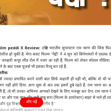
ilm peddi X Review:
दक्षिण भारतीय सुपरस्टार राम चरण की जिस फि
लीज हो चुकी है. मेगा बजट फिल्म 'पेद्दी' ने 4 जून को सिनेमाघरों में दस्तक दे
ेस जान्हवी कपूर लीड रोल में नजर आ रही हैं. फिल्म को लेकर सोशल मीडिया
के बाद एक्स यूजर्स भी इसका रिव्यू कर रहे हैं.
तारीफ
े ज्यादा प्रभावित करने वाली बात सिर्फ कहानी ही नहीं थी, बल्कि वो थी भा
 नहीं होने दिया. आप शुरू से अंत तक इसमें डूबे रहते हैं. राम चरण का
ी हैं, तो भी उनका अभिनय आपको देखने के लिए मजबूर कर देगा. राम चरण क
कर था और एक बात और बुची बाबू सना (फिल्म के डायरेक्टर) बाहर से भले ही श
और पढ़ें
और दृढ़ विश्वास है, वह अविश्वसनीय है.'
about
#Peddi
wasn't just the story.