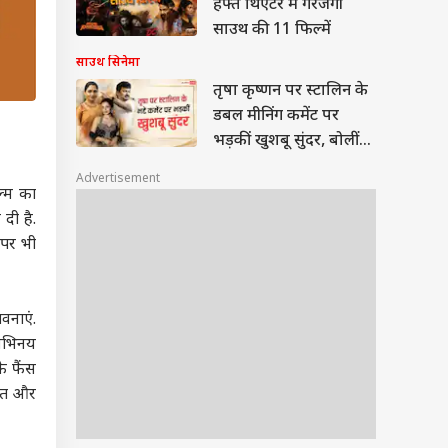
हफ्ते थिएटर में गरजेंगी
साउथ की 11 फिल्में
साउथ सिनेमा
तृषा कृष्णन पर स्टालिन के
डबल मीनिंग कमेंट पर
भड़कीं खुशबू सुंदर, बोलीं-
'माफी मांगे'
Advertisement
ल्म का
 दी है.
 पर भी
वनाएं.
 अभिनय
े फैंस
ांत और