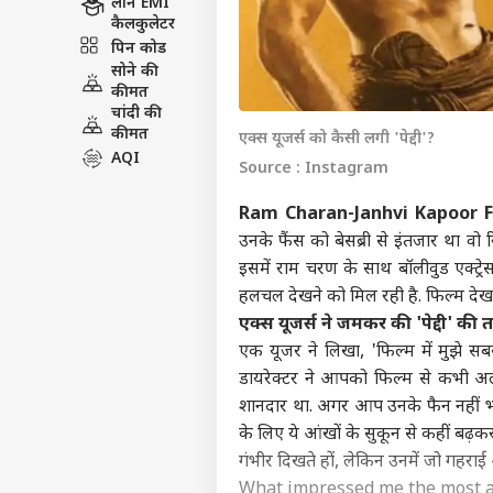
लोन EMI
कैलकुलेटर
पिन कोड
सोने की
कीमत
चांदी की
कीमत
एक्स यूजर्स को कैसी लगी 'पेद्दी'?
AQI
Source : Instagram
Ram Charan-Janhvi Kapoor F
उनके फैंस को बेसब्री से इंतजार था वो रि
इसमें राम चरण के साथ बॉलीवुड एक्ट्र
हलचल देखने को मिल रही है. फिल्म देखने 
एक्स यूजर्स ने जमकर की 'पेद्दी' की 
एक यूजर ने लिखा, 'फिल्म में मुझे सबस
डायरेक्टर ने आपको फिल्म से कभी अलग
शानदार था. अगर आप उनके फैन नहीं भ
के लिए ये आंखों के सुकून से कहीं बढ़
गंभीर दिखते हों, लेकिन उनमें जो गहराई 
What impressed me the most 