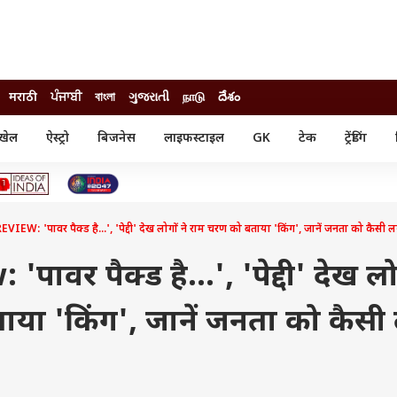
मराठी
ਪੰਜਾਬੀ
বাংলা
ગુજરાતી
நாடு
దేశం
खेल
ऐस्ट्रो
बिजनेस
लाइफस्टाइल
GK
टेक
ट्रेंडिंग
ंजन
ऑटो
खेल
ुड
कार
क्रिकेट
री सिनेमा
टेक्नोलॉजी
शिक्षा
ल सिनेमा
IEW: 'पावर पैक्ड है...', 'पेद्दी' देख लोगों ने राम चरण को बताया 'किंग', जानें जनता को कैसी 
मोबाइल
रिजल्ट
्रिटीज
चैटजीपीटी
नौकरी
ी
ावर पैक्ड है...', 'पेद्दी' देख लो
गैजेट
वेब स्टोरीज
ाया 'किंग', जानें जनता को कैसी
यूटिलिटी न्यूज़
कल्चर
फैक्ट चेक