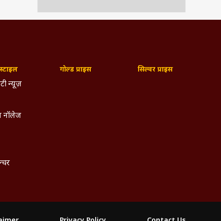
्टाइल
गोल्ड प्राइस
सिल्वर प्राइस
टी न्यूज़
 नॉलेज
ल्चर
yet
 the
laimer
Privacy Policy
Contact Us