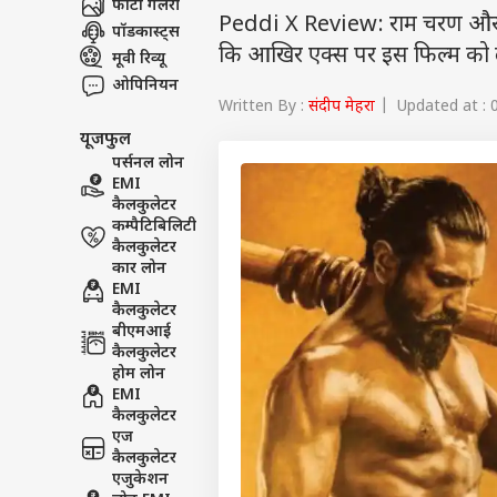
फोटो गैलरी
Peddi X Review: राम चरण और जान
पॉडकास्ट्स
कि आखिर एक्स पर इस फिल्म को लेक
मूवी रिव्यू
ओपिनियन
Written By :
संदीप मेहरा
| Updated at : 0
यूजफुल
पर्सनल लोन
EMI
कैलकुलेटर
कम्पैटिबिलिटी
कैलकुलेटर
कार लोन
EMI
कैलकुलेटर
बीएमआई
कैलकुलेटर
होम लोन
EMI
कैलकुलेटर
एज
कैलकुलेटर
एजुकेशन