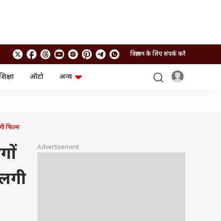
विज्ञापन के लिए संपर्क करें
शिक्षा
ऑटो
अन्य
बिजनेस
लाइफस्टाइल
पर्सनल फाइनेंस
स्वास्थ्य
स्टॉक मार्केट
ट्रैवल
म्यूचुअल फंड्स
फूड
लगी फिल्म
क्रिप्टो
फैशन
आईपीओ
Health and Fitness
Advertisement
गों
फोटो गैलरी
जनरल नॉलेज
 लगी
वीडियो