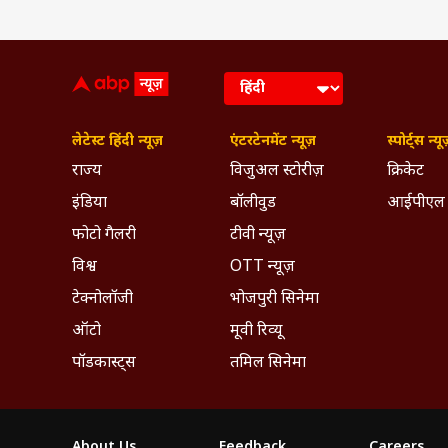
लेटेस्ट हिंदी न्यूज़
एंटरटेनमेंट न्यूज़
स्पोर्ट्स न्यू
राज्य
विजुअल स्टोरीज़
क्रिकेट
इंडिया
बॉलीवुड
आईपीएल
फोटो गैलरी
टीवी न्यूज़
विश्व
OTT न्यूज़
टेक्नोलॉजी
भोजपुरी सिनेमा
ऑटो
मूवी रिव्यू
#Peddi
is one rare film which 
पॉडकास्ट्स
तमिल सिनेमा
shines with out of the box stor
introduction of hero, the mus
— Hero (@PsychoViswa)
June 
इंट्रो, कुश्ती सीक्वेंस सब हैं धांसू
About Us
Feedback
Careers