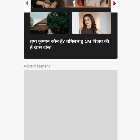
तृषा कृष्णन कौन हैं? तमिलनाडु CM विजय की
एसएस राजाम
हैं खास दोस्त
आया बड़ा अप
Advertisement
शन
 अनूठी
स सीन,
ल्म के
 अच्छी