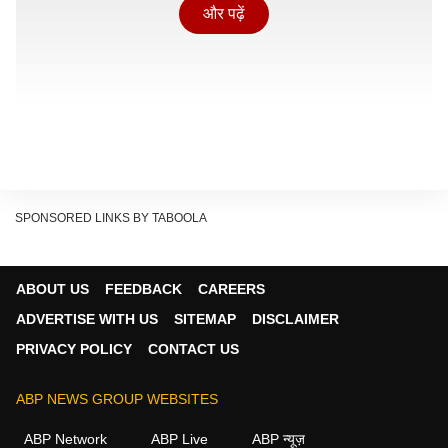
और पढ़ें
SPONSORED LINKS BY TABOOLA
ABOUT US
FEEDBACK
CAREERS
ADVERTISE WITH US
SITEMAP
DISCLAIMER
PRIVACY POLICY
CONTACT US
ओटीटी पर कब आएगी 29?
'29' सिनेमाघरों में 8 मई को रिलीज हुई थी और इसे अच्छा रिस्पॉन्स
ABP NEWS GROUP WEBSITES
मिला था. हालांकि ये फिल्म एक महीने से भी कम समय के अंदर अब
ABP Network
ABP Live
ABP न्यूज़
ओटीटी पर दस्तक देने जा रही है. इसमें विधु और प्रीति असरानी ने