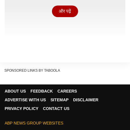
और पढ़ें
SPONSORED LINKS BY TABOOLA
ABOUT US
FEEDBACK
CAREERS
ADVERTISE WITH US
SITEMAP
DISCLAIMER
'एक दिन' के फ्लॉप होने पर क्या बोले जुनैद खान
PRIVACY POLICY
CONTACT US
फिल्म के खराब प्रदर्शन के बारे में बात करते हुए जुनेद शांत दिखेय
फिल्म को मिले रिव्यूज पर अपने विचार शेयर करते हुए उन्होंने एक्सेप्ट
ABP NEWS GROUP WEBSITES
किया कि हालांकि टीम को फिल्म से काफी उम्मीदें थीं, लेकिन चीजें