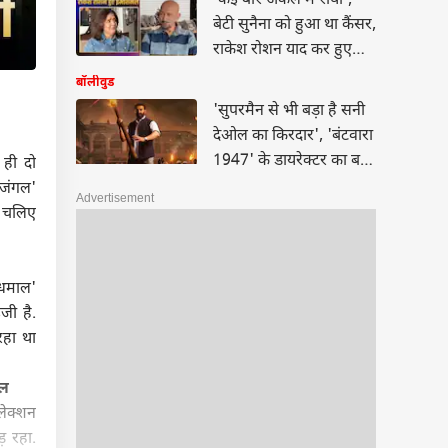
'कई बार अकेले में रोया',
बेटी सुनैना को हुआ था कैंसर,
राकेश रोशन याद कर हुए
इमोशनल
बॉलीवुड
'सुपरमैन से भी बड़ा है सनी
देओल का किरदार', 'बंटवारा
1947' के डायरेक्टर का बड़ा
 ही दो
दावा
द जंगल'
Advertisement
ं चलिए
'धमाल'
जी है.
रहा था
ाल
लेक्शन
़ रहा.