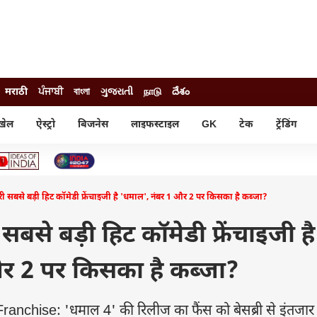
मराठी
ਪੰਜਾਬੀ
বাংলা
ગુજરાતી
நாடு
దేశం
खेल
ऐस्ट्रो
बिजनेस
लाइफस्टाइल
GK
टेक
ट्रेंडिंग
ंजन
ऑटो
खेल
ुड
कार
क्रिकेट
री सिनेमा
टेक्नोलॉजी
शिक्षा
ल सिनेमा
ी सबसे बड़ी हिट कॉमेडी फ्रेंचाइजी है 'धमाल', नंबर 1 और 2 पर किसका है कब्जा?
मोबाइल
रिजल्ट
रिटीज
चैटजीपीटी
नौकरी
ी
बसे बड़ी हिट कॉमेडी फ्रेंचाइजी है
गैजेट
वेब स्टोरीज
र 2 पर किसका है कब्जा?
यूटिलिटी न्यूज़
कल्चर
फैक्ट चेक
hise: 'धमाल 4' की रिलीज का फैंस को बेसब्री से इंतजार 