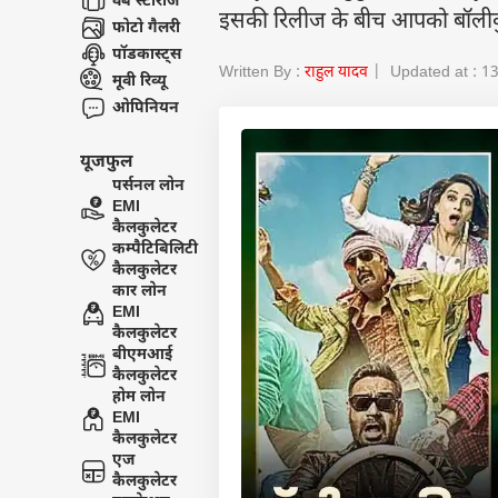
वेब स्टोरीज
इसकी रिलीज के बीच आपको बॉलीवुड की
फोटो गैलरी
पॉडकास्ट्स
Written By :
राहुल यादव
| Updated at : 13
मूवी रिव्यू
ओपिनियन
यूजफुल
पर्सनल लोन
EMI
कैलकुलेटर
कम्पैटिबिलिटी
कैलकुलेटर
कार लोन
EMI
कैलकुलेटर
बीएमआई
कैलकुलेटर
होम लोन
EMI
कैलकुलेटर
एज
कैलकुलेटर