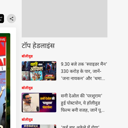
टॉप हेडलाइंस
बॉलीवुड
9.30 बजे तक 'स्पाइडर मैन'
330 करोड़ के पार, जानें-
'जना नायकन' और 'धमाल
4' का कलेक्शन
बॉलीवुड
सनी देओल की 'परशुराम'
हुई पोस्टपोन, ये हॉलीवुड
फिल्म बनी वजह, जानें पूरा
मामला
बॉलीवुड