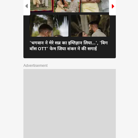
'भगवान ने मेरे सब्र का इम्तिहान लिया...', 'बिग
मुबंई एयरपोर
बॉस OTT' फेम जिया शंकर ने की सगाई
पैप्स संग काट
Advertisement