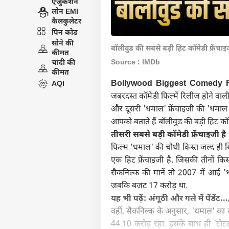
एजुकेशन
लोन EMI
कैलकुलेटर
पिन कोड
सोने की
बॉलीवुड की सबसे बड़ी हिट कॉमेडी फ्रेंचाइ
कीमत
Source : IMDb
चांदी की
कीमत
Bollywood Biggest Comedy F
AQI
जबरदस्त कॉमेडी फिल्में रिलीज होने वाली 
और दूसरी 'धमाल' फ्रेंचाइजी की 'धमाल 
आपको बताते हैं बॉलीवुड की बड़ी हिट कॉमेडी
तीसरी सबसे बड़ी कॉमेडी फ्रेंचाइजी ह
फिल्म 'धमाल' की चौथी किस्त जल्द ही सि
एक हिट फ्रेंचाइजी है, जिसकी तीनों किस्
सैकनिल्क की मानें तो 2007 में आई '
जबकि बजट 17 करोड़ था.
यह भी पढ़ें:
अंगूठी और गले में पेंडें
वहीं, सैकनिल्क के अनुसार, 'धमाल' क
44.10 करोड़ रहा. इसके साथ ही 'टोटल