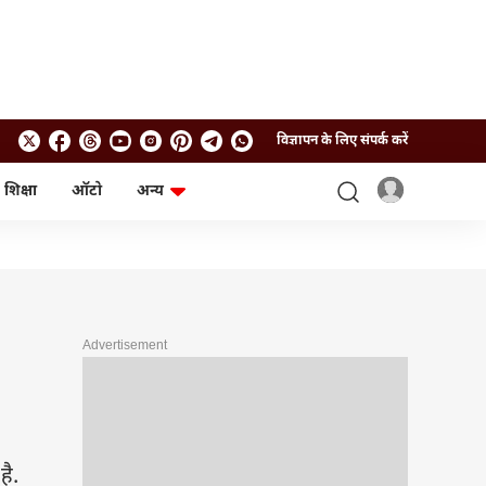
विज्ञापन के लिए संपर्क करें
शिक्षा
ऑटो
अन्य
बिजनेस
लाइफस्टाइल
पर्सनल फाइनेंस
स्वास्थ्य
स्टॉक मार्केट
ट्रैवल
म्यूचुअल फंड्स
फूड
क्रिप्टो
फैशन
आईपीओ
Health and Fitness
Advertisement
फोटो गैलरी
जनरल नॉलेज
वीडियो
है.