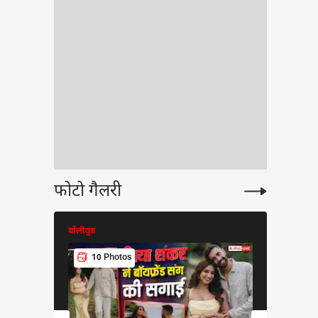
ीत दीपके ने CJP में
ये बड़ा पद, 13 नेताओं
्या मिला?
फोटो गैलरी
बॉलीवुड
बॉलीवुड
10 Photos
9 Phot