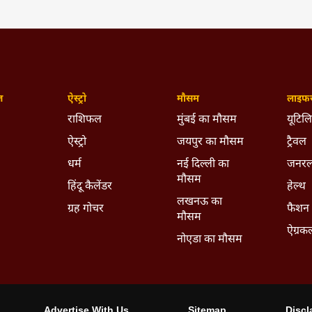
़
ऐस्ट्रो
मौसम
लाइफस
राशिफल
मुंबई का मौसम
यूटिलिट
ऐस्ट्रो
जयपुर का मौसम
ट्रैवल
धर्म
नई दिल्ली का
जनरल
मौसम
हिंदू कैलेंडर
हेल्थ
लखनऊ का
ग्रह गोचर
फैशन
मौसम
ऐग्रक
नोएडा का मौसम
Advertise With Us
Sitemap
Discl