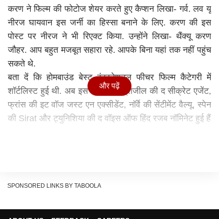
करण ने फिल्म की फोटोज शेयर करते हुए कैप्शन लिखा- गर्व. लव यू
नीरज घायवान इस जर्नी का हिस्सा बनाने के लिए. करण की इस
पोस्ट पर नीरज ने भी रिएक्ट किया. उन्होंने लिखा- थैंक्यू करण
जौहर. आप बहुत मजबूत सहारा रहे. आपके बिना यहां तक नहीं पहुंच
सकते थे.
बता दें कि होमबाउंड बेस्ट इंटरनेशनल फीचर फिल्म कैटेगरी में
और पढ़ें
शॉर्टलिस्ट हुई थी. अब इस कैटेगरी में ब्राजील की द सीक्रेट एजेंट,
फ्रांस की इट वॉज जस्ट एन एक्सीडेंट, नॉर्वे की सेंटीमेंट वैल्यू, स्पेन
की Sirat और ट्युनिशिया की द वॉइस ऑफ हिंद रजब नॉमिनेट हुई हैं
SPONSORED LINKS BY TABOOLA