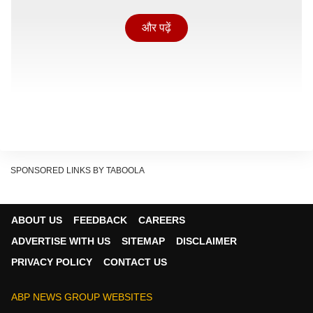
और पढ़ें
SPONSORED LINKS BY TABOOLA
ABOUT US
FEEDBACK
CAREERS
ADVERTISE WITH US
SITEMAP
DISCLAIMER
PRIVACY POLICY
CONTACT US
किन पदों पर होगी भर्ती?
CISF की इस भर्ती में एएसआई फार्मासिस्ट, एएसआई एक्स रे
ABP NEWS GROUP WEBSITES
टेकनीशियन और एएसआई लैब टेकनीशियन जैसे पद शामिल हैं. इन