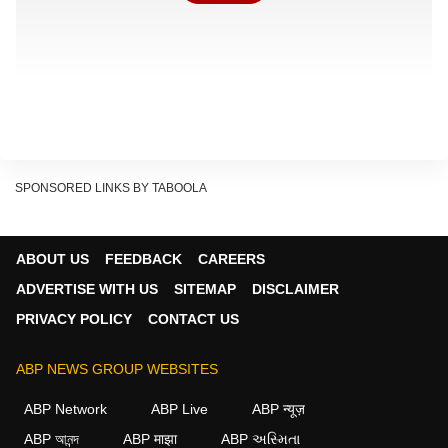
SPONSORED LINKS BY TABOOLA
ABOUT US
FEEDBACK
CAREERS
ADVERTISE WITH US
SITEMAP
DISCLAIMER
IIT कानपुर में निसर्ग की भूमिका ओपन-सोर्स इंटेलिजेंस (OSINT)
PRIVACY POLICY
CONTACT US
और साइबर थ्रेट इंटेलिजेंस से जुड़ी होगी. इसके तहत वे डिजिटल
प्लेटफॉर्म और सार्वजनिक रूप से उपलब्ध सूचनाओं का विश्लेषण
ABP NEWS GROUP WEBSITES
करेंगे, संभावित साइबर खतरों की पहचान करेंगे और सुरक्षा खामियों
ABP Network
ABP Live
ABP न्यूज़
को खोजने का काम करेंगे. साथ ही वे एथिकल हैकिंग और साइबर
ABP আনন্দ
ABP माझा
ABP અસ્મિતા
सुरक्षा से जुड़े शोध कार्यों में भी योगदान देंगे.