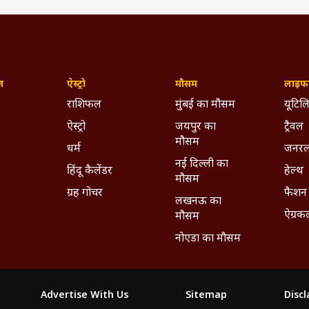
ज़
ऐस्ट्रो
मौसम
लाइफस
राशिफल
मुंबई का मौसम
यूटिलि
ऐस्ट्रो
जयपुर का
ट्रैवल
मौसम
धर्म
जनरल
नई दिल्ली का
हिंदू कैलेंडर
हेल्थ
मौसम
ग्रह गोचर
फैशन
लखनऊ का
ऐग्रक
मौसम
नोएडा का मौसम
Advertise With Us
Sitemap
Disc