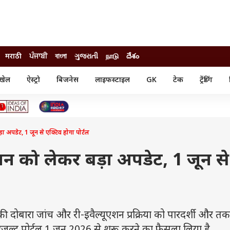
मराठी
ਪੰਜਾਬੀ
বাংলা
ગુજરાતી
நாடு
దేశం
खेल
ऐस्ट्रो
बिजनेस
लाइफस्टाइल
GK
टेक
ट्रेंडिंग
ंजन
ऑटो
खेल
ुड
कार
क्रिकेट
री सिनेमा
टेक्नोलॉजी
शिक्षा
ल सिनेमा
ा अपडेट, 1 जून से एक्टिव होगा पोर्टल
मोबाइल
रिजल्ट
्रिटीज
चैटजीपीटी
नौकरी
ी
शन को लेकर बड़ा अपडेट, 1 जून से
गैजेट
वेब स्टोरीज
यूटिलिटी न्यूज़
कल्चर
फैक्ट चेक
ओं की दोबारा जांच और री-इवैल्यूएशन प्रक्रिया को पारदर्शी और 