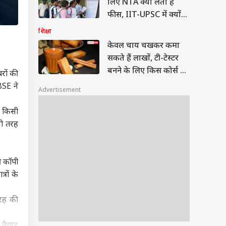
लिए NTA क्यों लेता है
फीस, IIT-UPSC में क्यों
नहीं होता ऐसा?
शिक्षा
केवल चाय चखकर कमा
सकते हैं लाखों, टी-टेस्टर
बनने के लिए किस कोर्स में
रों की
लें एडमिशन
BSE ने
Advertisement
ा किसी
सी तरह
ी कॉपी
्रों के
तरह की
 तैयार