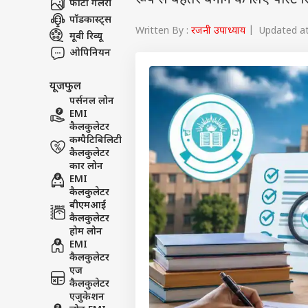
रूप से बेहतर बनाने के लिए पोस्ट 
फोटो गैलरी
पॉडकास्ट्स
Written By :
रजनी उपाध्याय
| Updated at
मूवी रिव्यू
ओपिनियन
यूजफुल
पर्सनल लोन
EMI
कैलकुलेटर
कम्पैटिबिलिटी
कैलकुलेटर
कार लोन
EMI
कैलकुलेटर
बीएमआई
कैलकुलेटर
होम लोन
EMI
कैलकुलेटर
एज
कैलकुलेटर
एजुकेशन