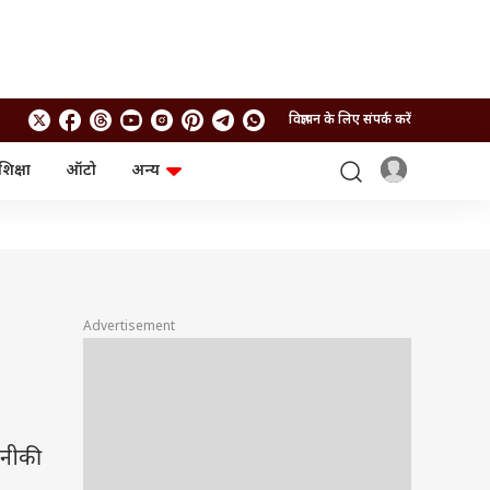
विज्ञापन के लिए संपर्क करें
शिक्षा
ऑटो
अन्य
बिजनेस
लाइफस्टाइल
पर्सनल फाइनेंस
स्वास्थ्य
स्टॉक मार्केट
ट्रैवल
म्यूचुअल फंड्स
फूड
क्रिप्टो
फैशन
आईपीओ
Health and Fitness
Advertisement
फोटो गैलरी
जनरल नॉलेज
वीडियो
तकनीकी