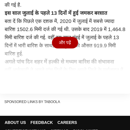
की गई है.
इस साल जुलाई के पहले 13 दिनों में हुई जमकर बरसात
बता दें कि पिछले एक दशक में, 2020 में जुलाई में सबसे ज्यादा
बारिश 1502.6 मिमी दर्ज की गई थी. उसके बाद 2019 में 1,464.8
मिमी बारिश दर्ज की गई. वहीं इस साल मुंबई में जुलाई के पहले 13
और पढ़ें
दिनों में भारी बारिश के साथ, 12 जुलाई को औसत 919.9 मिमी
बारिश हुई.
अगले पांच दिन शहर में हल्की से मध्यम बारिश की संभावना
वहीं आईएमडी ने अगले पांच दिनों के लिए अपने जिले के पूर्वानुमान में
शहर के लिए केवल हल्की से मध्यम बारिश की संभावना जताई है. एक
सप्ताह से शहर में लगभग कोई बारिश नहीं होने से अधिकतम तापमान
सामान्य से दो डिग्री सेल्सियस ऊपर चल रहा है. सोमवार को
अधिकतम तापमान 31.7 डिग्री सेल्सियस दर्ज किया गया था.
SPONSORED LINKS BY TABOOLA
ये भी पढ़ें
Mumbai Corona Update: मुंबई में पिछले 24 घंटों में
ABOUT US
FEEDBACK
CAREERS
कोरोना के मामलों में आई गिरावट, 200 से कम आए नए केस