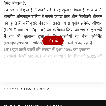
पेमेंट ऑप्शन है.
GoKwik ने हाल ही में अपने सर्वे में यह खुलासा किया है कि आज भी
भारतीय ऑनलाइन शॉपिंग में सबसे ज्यादा कैश ऑन डिलीवरी ऑप्शन
को चुनते हैं. वहीं दूसरे नंबर पर सबसे ज्यादा यूपीआई पेमेंट ऑप्शन
(UPI Payment Option) का इस्तेमाल किया जा रहा है. इस सर्वे
में यह भी खुलासा हुआ है कि भारतीयों के बीच प्रीपेमेंट
और पढ़ें
(Prepayment Option) का चलन बहुत तेजी से बढ़ रहा है.
UPI यूज करने वालों की संख्या में हुआ 20% का इजाफा
ई-कॉमर्स कंपनी GoKwik ने यह बताया है कि वित्त वर्ष 2022 की
दूसरी तिमाही में किए गए सभी ऑर्डर्स के डेटा स्टडी के बाद यह पता
चला है कि 64% लोगों ने ऑनलाइन शॉपिंग करते वक्त कैश ऑन
डिलीवरी (Cash on Delivery Payment Option) का ऑप्शन
चुना है. इसके साथ ही पिछले एक साल में UPI के जरिए पेमेंट करने
वालों की संख्या में 20% का इजाफा हुआ है.
SPONSORED LINKS BY TABOOLA
ऐसे में इस सर्वे से यह साफ पता चलता है कि आज भी देश में बड़ी
संख्या में लोग ऑनलाइन पेमेंट (Online Payment) से ज्यादा कैश
ABOUT US
FEEDBACK
CAREERS