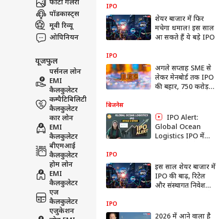
फोटो गैलरी
जानें GMP, Price
IPO
पॉडकास्ट्स
Band| Paisa Live
शेयर बाजार में फिर
मूवी रिव्यू
मचेगा धमाल! इस साल
ओपिनियन
आ सकते हैं ये बड़े IPO
IPO
यूजफुल
अगले सप्ताह SME से
पर्सनल लोन
लेकर मेनबोर्ड तक IPO
EMI
की बहार, 750 करोड़
कैलकुलेटर
जुटाने उतरेगी 11
कम्पैटिबिलिटी
कंपनियां
बिजनेस
कैलकुलेटर
IPO Alert:
कार लोन
Global Ocean
EMI
Logistics IPO में
कैलकुलेटर
Invest करने से पहले
बीएमआई
जानें GMP, Price
कैलकुलेटर
IPO
Band| Paisa Live
होम लोन
इस साल शेयर बाजार में
EMI
IPO की बाढ़, रिटेल
कैलकुलेटर
और संस्थागत निवेशकों
एज
की पहली पसंद बनीं ये
कैलकुलेटर
कंपनियां
IPO
एजुकेशन
2026 में आने वाला है