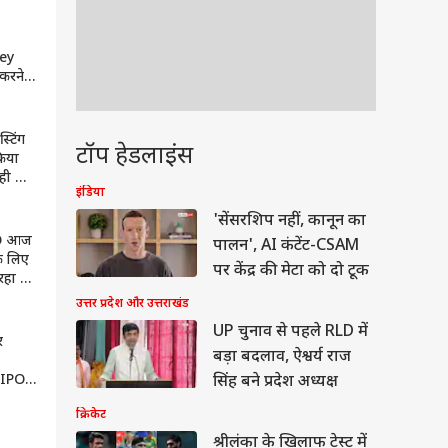
Live
ey
GMP,
Paisa
्टिंग
टॉप हेडलाइंस
किया
ही दिन
इंडिया
का
टेल
'सेंसरशिप नहीं, कानून का
IPO आज
पालन', AI कंटेंट-CSAM
के लिए
पर केंद्र की मेटा को दो टूक
हा है
री
उत्तर प्रदेश और उत्तराखंड
UP चुनाव से पहले RLD में
र
बड़ा बदलाव, ऐश्वर्य राज
 IPO
सिंह बने प्रदेश अध्यक्ष
पास
क्रिकेट
ेटेड
श्रीलंका के खिलाफ टेस्ट में