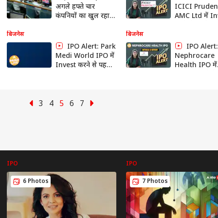
अगले हफ्ते चार
ICICI Pruden
कंपनियों का खुल रहा
AMC Ltd में I
IPO, 15 कंपनियां होंगी
करने से पहले जान
लिस्ट
GMP, Price 
बिजनेस
बिजनेस
Paisa Live
IPO Alert: Park
IPO Alert:
Medi World IPO में
Nephrocare
Invest करने से पहले
Health IPO में
जानें GMP, Price
Invest करने से
Band| Paisa Live
जानें GMP, Pri
Band,
subscription
3
4
5
6
7
status
IPO
IPO
6 Photos
7 Photos