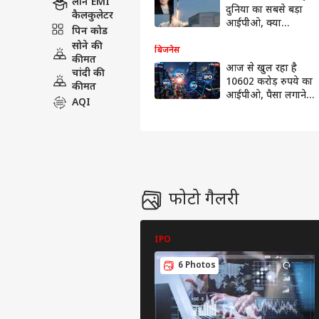
लोन EMI
दुनिया का सबसे बड़ा
कैलकुलेटर
आईपीओ, क्या
पिन कोड
भारतीयों को मिलेगा
सोने की
दांव लगाने का मौका?
बिजनेस
कीमत
आज से खुल रहा है
चांदी की
10602 करोड़ रुपये का
कीमत
आईपीओ, पैसा लगाने
AQI
से पहले जान लें ये
जरूरी डिटेल
फोटो गैलरी
IPO
6 Photos