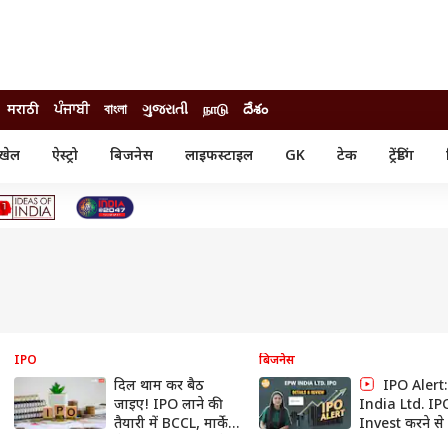
मराठी
ਪੰਜਾਬੀ
বাংলা
ગુજરાતી
நாடு
దేశం
खेल
ऐस्ट्रो
बिजनेस
लाइफस्टाइल
GK
टेक
ट्रेंडिंग
ंजन
ऑटो
खेल
ुड
कार
क्रिकेट
री सिनेमा
टेक्नोलॉजी
शिक्षा
ल सिनेमा
मोबाइल
रिजल्ट
्रिटीज
चैटजीपीटी
नौकरी
ी
गैजेट
वेब स्टोरीज
यूटिलिटी न्यूज़
IPO
बिजनेस
दिल थाम कर बैठ
IPO Alert
कल्चर
फैक्ट चेक
जाइए! IPO लाने की
India Ltd. IPO
तैयारी में BCCL, मार्केट
Invest करने से
से 1300 करोड़ उठाने
जानें GMP, Pri