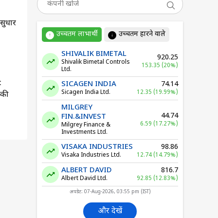
 सुधार
उच्चतम लाभार्थी
उच्चतम हारने वाले
↑
↓
SHIVALIK BIMETAL
920.25
Shivalik Bimetal Controls
153.35 (20%)
Ltd.
:
SICAGEN INDIA
74.14
Sicagen India Ltd.
12.35 (19.99%)
 की
MILGREY
44.74
FIN.&INVEST
6.59 (17.27%)
Milgrey Finance &
Investments Ltd.
VISAKA INDUSTRIES
98.86
Visaka Industries Ltd.
12.74 (14.79%)
ALBERT DAVID
816.7
Albert David Ltd.
92.85 (12.83%)
अपडेट: 07-Aug-2026, 03:55 pm (IST)
और देखें
र से भारत कैसे बच