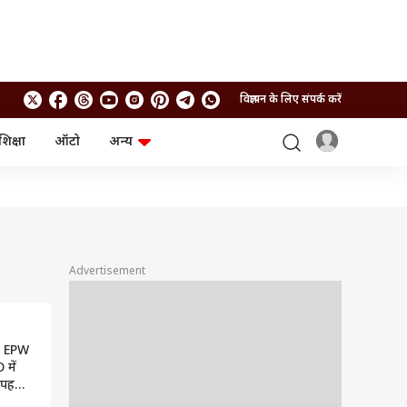
विज्ञापन के लिए संपर्क करें
शिक्षा
ऑटो
अन्य
बिजनेस
लाइफस्टाइल
पर्सनल फाइनेंस
स्वास्थ्य
स्टॉक मार्केट
ट्रैवल
म्यूचुअल फंड्स
फूड
क्रिप्टो
फैशन
आईपीओ
Health and Fitness
Advertisement
फोटो गैलरी
जनरल नॉलेज
: EPW
वीडियो
 में
 पहले
ce