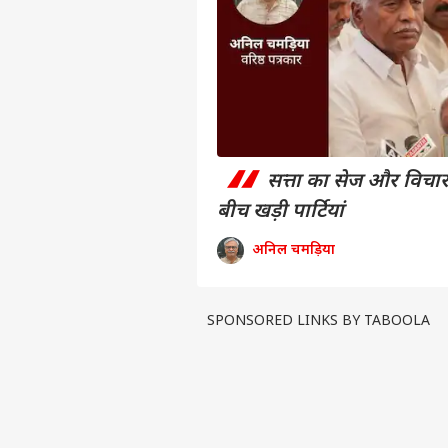
“
सत्ता का सेज और विचारो
बीच खड़ी पार्टियां
पर्सनल
अनिल चमड़िया
टॉप
हॅलो गेस्ट
इंडिय
SPONSORED LINKS BY TABOOLA
एडवर्टाइज विथ अस
प्राइवेसी पॉलिसी
कॉन्टैक्ट अस
सेंड फीडबैक
'सें