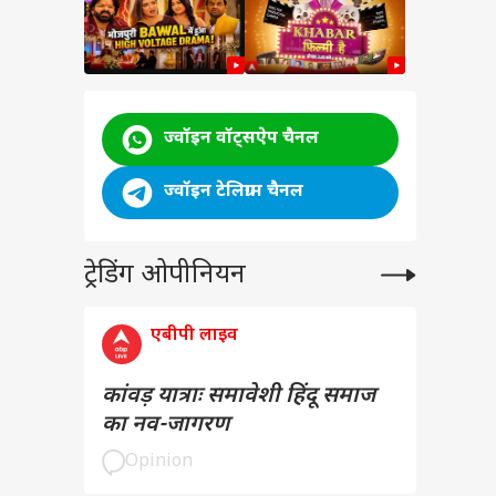
ज्वॉइन वॉट्सऐप चैनल
ज्वॉइन टेलिग्राम चैनल
ट्रेडिंग ओपीनियन
एबीपी लाइव
कांवड़ यात्राः समावेशी हिंदू समाज
का नव-जागरण
Opinion