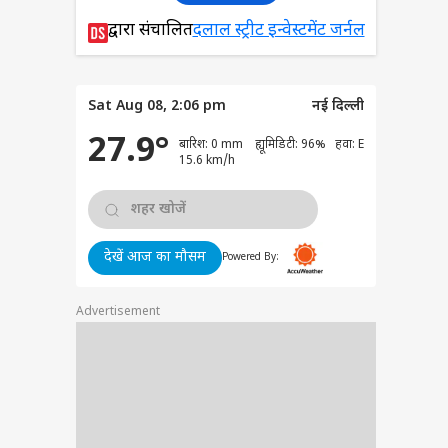
 है? ऐसे पहचानें हर
दोहराने वाला दर्दनाक
या
द्वारा संचालित
दलाल स्ट्रीट इन्वेस्टमेंट जर्नल
Sat Aug 08, 2:06 pm
नई दिल्ली
27.9°
बारिश: 0 mm ह्यूमिडिटी: 96% हवा: E
न हंटर्स बना रही भारतीय
15.6 km/h
सेना, ऑपरेशन सिंदूर से
 है इसका कनेक्शन?
देखें आज का मौसम
Powered By:
Advertisement