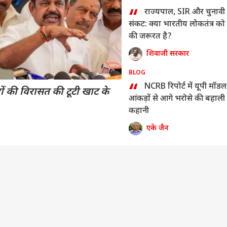
“
राज्यपाल, SIR और चुनावी
संकट: क्या भारतीय लोकतंत्र को
की जरूरत है?
शिवाजी सरकार
BLOG
“
NCRB रिपोर्ट में यूपी मॉडल
ं की विरासत की टूटी खाट के
आंकड़ों से आगे भरोसे की बहाली
 कार्नर
कहानी
एके जैन
 आर्टिकल्स
टॉप रील्स
ा
उत्तर प्रदेश और उत्तराखंड
क्रिकेट
हेल्थ
सरशिप नहीं, कानून का
UP चुनाव से पहले RLD में
श्रीलंका के खिलाफ टेस्ट में
कैंस