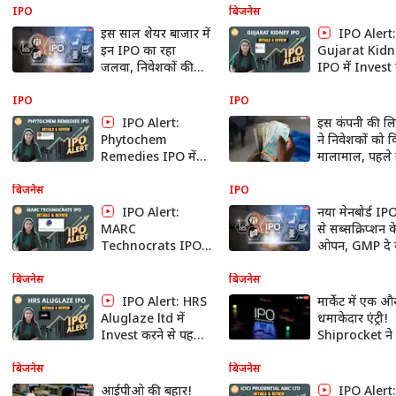
का है प्लान
Band| Paisa 
IPO
बिजनेस
इस साल शेयर बाजार में
IPO Alert:
इन IPO का रहा
Gujarat Kidn
जलवा, निवेशकों की
IPO में Invest करने
दिया 125% तक का
से पहले जानें 
रिटर्न
Price Band| 
IPO
IPO
Live
IPO Alert:
इस कंपनी की लिस
Phytochem
ने निवेशकों को 
Remedies IPO में
मालामाल, पहले 
Invest करने से पहले
मिला 20% तक 
जानें GMP, Price
मुनाफा, जानें डि
बिजनेस
IPO
Band| Paisa Live
IPO Alert:
नया मेनबोर्ड 
MARC
से सब्सक्रिप्शन 
Technocrats IPO
ओपन, GMP दे र
में Invest करने से
ये संकेत, जानें पू
पहले जानें GMP,
डिटेल
बिजनेस
बिजनेस
Price Band| Paisa
IPO Alert: HRS
मार्केट में एक औ
Live
Aluglaze ltd में
धमाकेदार एंट्री!
Invest करने से पहले
Shiprocket ने
जानें GMP, Price
के लिए सेबी के 
Band| Paisa Live
जमा कराया अपड
बिजनेस
बिजनेस
ड्राफ्ट
आईपीओ की बहार!
IPO Alert: