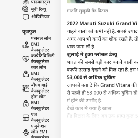
पॉडकास्ट्स
इंडिय
मूवी रिव्यू
मारुति सुजुकी ग्रैंड विटारा
एडवर्टाइज विथ अस
ओपिनियन
प्राइवेसी पॉलिसी
2022 Maruti Suzuki Grand Vi
चाहने वालो को कमी नहीं है. सबसे ज्याद
यूजफुल
कॉन्टैक्ट अस
पर्सनल लोन
अगर आप भी कारों का शौक रखते है, तो
सेंड फीडबैक
EMI
परिस
धाक जमा ली है.
कैलकुलेटर
अबाउट अस
सरक
जुलाई में हुआ ग्लोबल डेब्यू
कम्पैटिबिलिटी
DMK?
बॉली
करियर्स
कैलकुलेटर
भारत की सबसे बड़ी कार बनाने वाली कं
थला
कार लोन
काफी उत्साह देखने को मिल रहा है. इस स
EMI
53,000 से अधिक बुकिंग
कैलकुलेटर
बीएमआई
आपको बता दे कि Grand Vitara की प्
कैलकुलेटर
से पहले ही 53,000 से अधिक बुकिंग हो च
50 की
होम लोन
हैं 
में होने की उम्मीद है.
EMI
LOGIN
सबा
देखें कार में क्या है खास
कैलकुलेटर
एज
ग्रैंड विटारा के लिए अब तक प्राप्त कुल 
कैलकुलेटर
विकल्प चुना है, जो कि इसकी लोकप्रियता क
एजुकेशन
दो इंजन मिलेगा विकल्प
लोन EMI