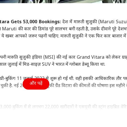
ा
झारखंड
इंडिया
क्रिक
tara Gets 53,000 Bookings:
देश में मारुती सुजुकी (Maruti Suzu
ा Maruti की कार की डिमांड पूरे सालभर बनी रहती है, उसके दीवाने पूरे देशभर म
 ये खबर आपको जरूर पढ़नी चाहिए. मारुती सुजुकी ने एक फिर कार बाजार मे
ीमन बिल पर मोदी
रांची प्रोटेस्ट: स्टूडेंट्स की मांग
मोहन भागवत के बयान पर
रोहि
ार के साथ या खिलाफ
पर क्या है रुख? CM हेमंत
अभिजीत दीपके बोले, 'BJP
अब 
 खोले पत्ते, एक्शन में
वुड
सोरेन के बयान से मिले ये
इंडिया
वालों को बताएं कि...'
उत्तर प्रदेश और उत्तराखंड
जाय
जनर
पनी मारुति सुजुकी इंडिया (MSI) की नई कार Grand Vitara को लेकर ग्राहक
पति
संकेत
कर 
ाल जुलाई में मिड-साइज़ SUV ने भारत में ग्लोबल डेब्यू किया था.
री-बुकिंग 11 जुलाई 2022 से शुरू हो गई थी. वही इसकी आधिकारिक तौर पर
और पढ़ें
ुकी है. नई 2022 मारुति सुजुकी ग्रैंड विटारा की कीमतों की घोषणा इस महीने 
 उम्र में भी क्यों कुंवारी
ड्रोन हंटर्स बना रही भारतीय
अबान की कार से मिलीं
भारत
सैफ अली खान की बहन
वायुसेना, ऑपरेशन सिंदूर से
लिटरेचर की ये किताबें! भाई
सकता
? खुद बताई वजह
क्या है इसका कनेक्शन?
के लिए ले जा रहा था जेल
निय
53,000 बुकिंग में से लगभग 22,000 खरीदारों ने एसयूवी की स्ट्रांग हाइब्रिड वेर
ो दिखाता है. मारुति सुजुकी के पोर्टफोलियो में ग्रैंड विटारा फ्लैगशिप एसयूवी