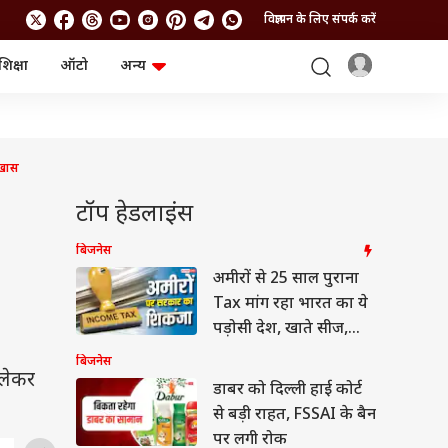
विज्ञापन के लिए संपर्क करें
शिक्षा
ऑटो
अन्य
बिजनेस
लाइफस्टाइल
पर्सनल फाइनेंस
स्वास्थ्य
स्टॉक मार्केट
ट्रैवल
म्यूचुअल फंड्स
फूड
 खास
क्रिप्टो
फैशन
आईपीओ
Health and Fitness
टॉप हेडलाइंस
फोटो गैलरी
जनरल नॉलेज
बिजनेस
अमीरों से 25 साल पुराना
वीडियो
Tax मांग रहा भारत का ये
पड़ोसी देश, खाते सीज,
मची खलबली
बिजनेस
 लेकर
डाबर को दिल्ली हाई कोर्ट
से बड़ी राहत, FSSAI के बैन
पर लगी रोक