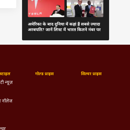
ो साझा
ला नया
र देती
दुनिया के अम
अमेरिका के बाद दुनिया में कहां हैं सबसे ज्यादा
अंबानी, कितन
अरबपति? जानें लिस्ट में भारत कितने नंबर पर
लिस्ट
AWD भी
ी सबसे
कार की
ंगे
्टाइल
गोल्ड प्राइस
सिल्वर प्राइस
टी न्यूज़
 नॉलेज
ल्चर