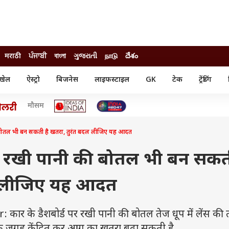
मराठी
ਪੰਜਾਬੀ
বাংলা
ગુજરાતી
நாடு
దేశం
खेल
ऐस्ट्रो
बिजनेस
लाइफस्टाइल
GK
टेक
ट्रेंडिंग
ंजन
ऑटो
खेल
मौसम
ुड
कार
क्रिकेट
री सिनेमा
टेक्नोलॉजी
शिक्षा
ल सिनेमा
की बोतल भी बन सकती है खतरा, तुरंत बदल लीजिए यह आदत
मोबाइल
रिजल्ट
्रिटीज
चैटजीपीटी
नौकरी
ी
पर रखी पानी की बोतल भी बन सकत
गैजेट
वेब स्टोरीज
ल लीजिए यह आदत
यूटिलिटी न्यूज़
कल्चर
फैक्ट चेक
र के डैशबोर्ड पर रखी पानी की बोतल तेज धूप में लेंस की