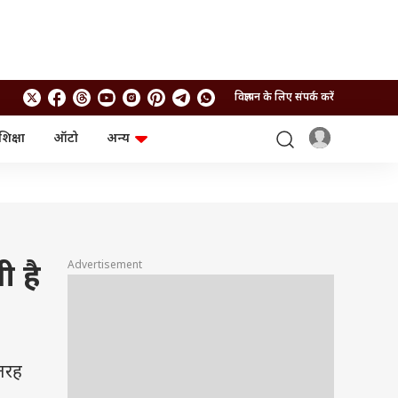
विज्ञापन के लिए संपर्क करें
शिक्षा
ऑटो
अन्य
बिजनेस
लाइफस्टाइल
पर्सनल फाइनेंस
स्वास्थ्य
स्टॉक मार्केट
ट्रैवल
म्यूचुअल फंड्स
फूड
क्रिप्टो
फैशन
आईपीओ
Health and Fitness
Advertisement
ी है
फोटो गैलरी
जनरल नॉलेज
वीडियो
 तरह