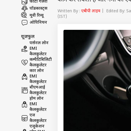
काम कर सकती है और गर्मी को एक
फोटो गैलरी
पॉडकास्ट्स
Written By :
एबीपी लाइव
| Edited By: Sa
मूवी रिव्यू
(IST)
ओपिनियन
यूजफुल
पर्सनल लोन
EMI
कैलकुलेटर
कम्पैटिबिलिटी
कैलकुलेटर
कार लोन
EMI
कैलकुलेटर
बीएमआई
कैलकुलेटर
होम लोन
EMI
कैलकुलेटर
एज
कैलकुलेटर
एजुकेशन