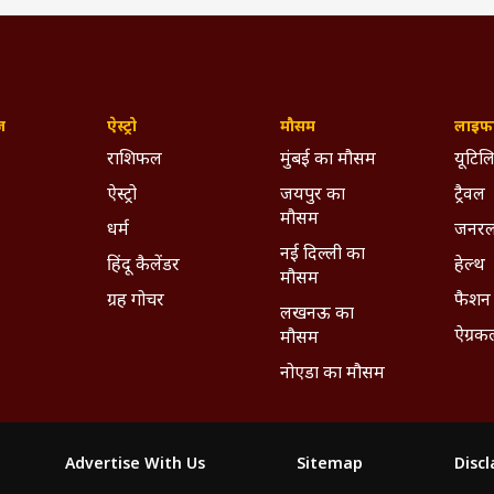
ज़
ऐस्ट्रो
मौसम
लाइफस
राशिफल
मुंबई का मौसम
यूटिलि
ऐस्ट्रो
जयपुर का
ट्रैवल
मौसम
धर्म
जनरल
नई दिल्ली का
हिंदू कैलेंडर
हेल्थ
मौसम
ग्रह गोचर
फैशन
लखनऊ का
ऐग्रक
मौसम
नोएडा का मौसम
Advertise With Us
Sitemap
Disc