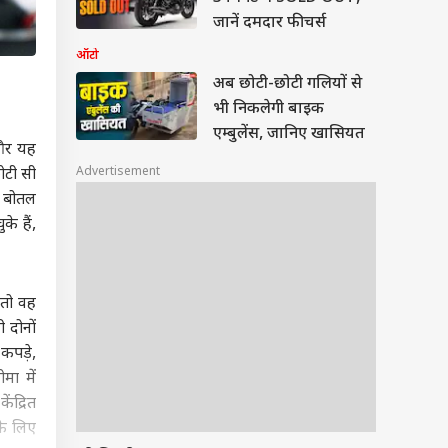
जानें दमदार फीचर्स
ऑटो
अब छोटी-छोटी गलियों से
भी निकलेगी बाइक
एम्बुलेंस, जानिए खासियत
 और यह
Advertisement
ोटी सी
ी बोतल
े हैं,
 तो वह
दोनों
कपड़े,
मा में
ंद्रित
के लिए