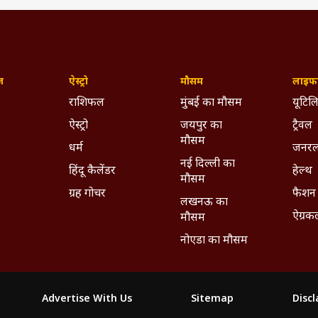
ज़
ऐस्ट्रो
मौसम
लाइफस
राशिफल
मुंबई का मौसम
यूटिलि
ऐस्ट्रो
जयपुर का
ट्रैवल
मौसम
धर्म
जनरल
नई दिल्ली का
हिंदू कैलेंडर
हेल्थ
मौसम
ग्रह गोचर
फैशन
लखनऊ का
ऐग्रक
मौसम
नोएडा का मौसम
Advertise With Us
Sitemap
Disc