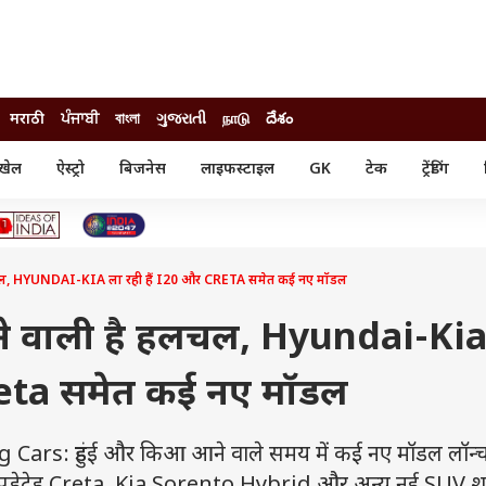
मराठी
ਪੰਜਾਬੀ
বাংলা
ગુજરાતી
நாடு
దేశం
खेल
ऐस्ट्रो
बिजनेस
लाइफस्टाइल
GK
टेक
ट्रेंडिंग
ंजन
ऑटो
खेल
ुड
कार
क्रिकेट
री सिनेमा
टेक्नोलॉजी
शिक्षा
ल सिनेमा
हलचल, HYUNDAI-KIA ला रही हैं I20 और CRETA समेत कई नए मॉडल
मोबाइल
रिजल्ट
्रिटीज
चैटजीपीटी
नौकरी
ी
चने वाली है हलचल, Hyundai-Kia
गैजेट
वेब स्टोरीज
Creta समेत कई नए मॉडल
यूटिलिटी न्यूज़
कल्चर
फैक्ट चेक
rs: हुंडई और किआ आने वाले समय में कई नए मॉडल लॉन्च