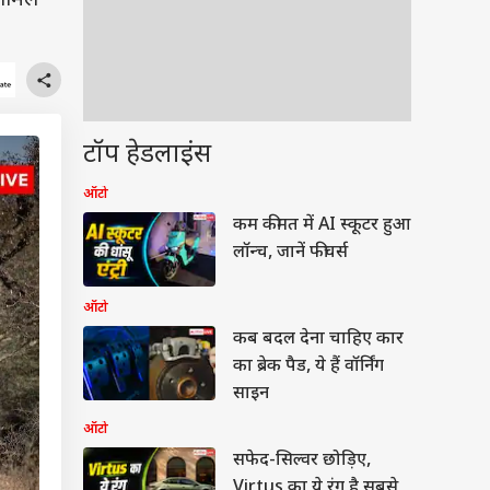
शामिल
टॉप हेडलाइंस
ऑटो
कम कीमत में AI स्कूटर हुआ
लॉन्च, जानें फीचर्स
ऑटो
कब बदल देना चाहिए कार
का ब्रेक पैड, ये हैं वॉर्निंग
साइन
ऑटो
सफेद-सिल्वर छोड़िए,
Virtus का ये रंग है सबसे