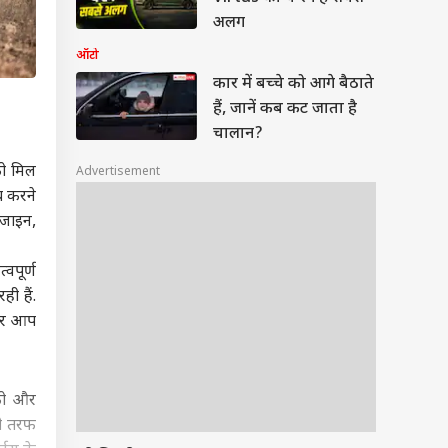
अलग
ऑटो
कार में बच्चे को आगे बैठाते
हैं, जानें कब कट जाता है
चालान?
को मिल
Advertisement
च करने
िजाइन,
वपूर्ण
ही हैं.
अगर आप
को और
री तरफ