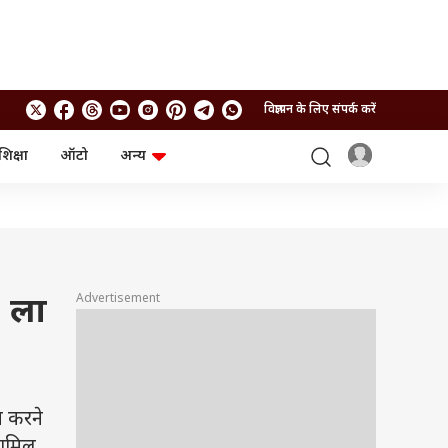
विज्ञापन के लिए संपर्क करें
शिक्षा
ऑटो
अन्य
बिजनेस
लाइफस्टाइल
पर्सनल फाइनेंस
स्वास्थ्य
स्टॉक मार्केट
ट्रैवल
म्यूचुअल फंड्स
फूड
क्रिप्टो
फैशन
आईपीओ
Health and Fitness
Advertisement
 ला
फोटो गैलरी
जनरल नॉलेज
वीडियो
 करने