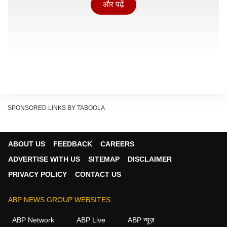
और पढ़ें
SPONSORED LINKS BY TABOOLA
ABOUT US
FEEDBACK
CAREERS
ADVERTISE WITH US
SITEMAP
DISCLAIMER
PRIVACY POLICY
CONTACT US
BYD फिलहाल भारत में केवल इलेक्ट्रिक गाड़ियां बेचती है, लेकिन
ABP NEWS GROUP WEBSITES
Sealion 6 कंपनी की पहली प्लग-इन हाइब्रिड SUV हो सकती है.
ABP Network
ABP Live
ABP न्यूज़
प्लग-इन हाइब्रिड यानी PHEV तकनीक में पेट्रोल इंजन और