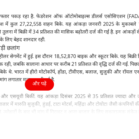
दिल्ली NCR
क्रिकेट
ओटी
रफ्तार पकड़ रहा है. फेडरेशन ऑफ ऑटोमोबाइल्स डीलर्स एसोसिएशन (FA
देश में कुल 27,22,558 वाहन बिके. यह आंकड़ा जनवरी 2025 के मुकाबले
 तुलना में बिक्री में 34 प्रतिशत की मासिक बढ़ोतरी दर्ज की गई है. इन आंकड़ों
के लिए बेहद शानदार रही.
ियां चलाकर जनता का
दिल्ली में SIR का बढ़ा
यश दयाल से जयंत यादव
सोह
हे दमन’, भारत ने
समय, अब 27 अक्टूबर को
तक, नए सीजन से पहले 4
सलम
बड़ी छलांग
 चुनाव पर पाक को
ा
आएगी फाइनल वोटर लिस्ट
इंडिया
स्टार खिलाड़ियों की बदली
इंडिया
रिएक
इंडि
व्हीलर सेगमेंट में हुई. इस दौरान 18,52,870 बाइक और स्कूटर बिके. यह बिक्री 
ाया आईना
टीम
दर्द
क रही, जबकि सालाना आधार पर करीब 21 प्रतिशत की वृद्धि दर्ज की गई. पिछ
करन
के थे. भारत में हीरो मोटोकॉर्प, होंडा, टीवीएस, बजाज, सुजुकी और रॉयल ए
ांग लगातार मजबूत बनी हुई है.
और पढ़ें
 SC के फैसले से
जन्म-मृत्यु पंजीकरण के
'PM को माफी का किसने
क्या
ीशुदा और लिव-इन
बदले नियम, संसद से पास
दिया अधिकार? राहुल ने
वांग
ं और एसयूवी बिकीं. यह आंकड़ा दिसंबर 2025 से 35 प्रतिशत ज्यादा और
नर में कोई फर्क नहीं?
नए बिल में क्या खास?
सवाल कर RSS पर किया
समझ
र में मारुति सुजुकी, हुंडई, टाटा मोटर्स, महिंद्रा और टोयोटा जैसी कंपनियों क
अटैक
है. त्योहारों के बाद भी मांग में गिरावट न आना बाजार के लिए सकारात्मक संकेत ह
रोथ
हन बिके. इसमें ई-रिक्शा और पैसेंजर थ्री-व्हीलर की अच्छी हिस्सेदारी रही. 
री दर्ज की गई. वहीं, ट्रैक्टर सेगमेंट में 1,14,759 यूनिट की बिक्री हुई, जो