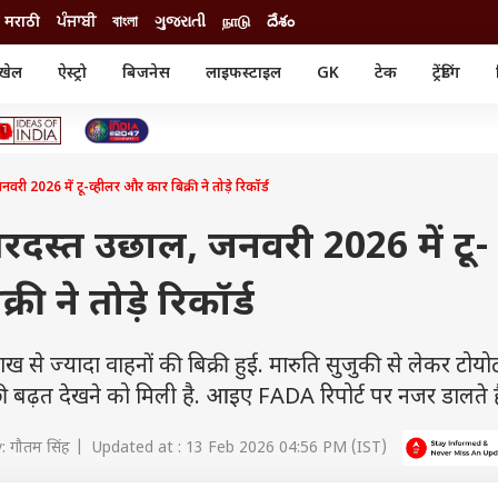
मराठी
ਪੰਜਾਬੀ
বাংলা
ગુજરાતી
நாடு
దేశం
खेल
ऐस्ट्रो
बिजनेस
लाइफस्टाइल
GK
टेक
ट्रेंडिंग
ंजन
ऑटो
खेल
ुड
कार
क्रिकेट
री सिनेमा
टेक्नोलॉजी
शिक्षा
ल सिनेमा
ी 2026 में टू-व्हीलर और कार बिक्री ने तोड़े रिकॉर्ड
मोबाइल
रिजल्ट
्रिटीज
चैटजीपीटी
नौकरी
ी
रदस्त उछाल, जनवरी 2026 में टू-
गैजेट
वेब स्टोरीज
ी ने तोड़े रिकॉर्ड
यूटिलिटी न्यूज़
कल्चर
फैक्ट चेक
 से ज्यादा वाहनों की बिक्री हुई. मारुति सुजुकी से लेकर टोयो
च्छी बढ़त देखने को मिली है. आइए FADA रिपोर्ट पर नजर डालते है
: गौतम सिंह | Updated at : 13 Feb 2026 04:56 PM (IST)