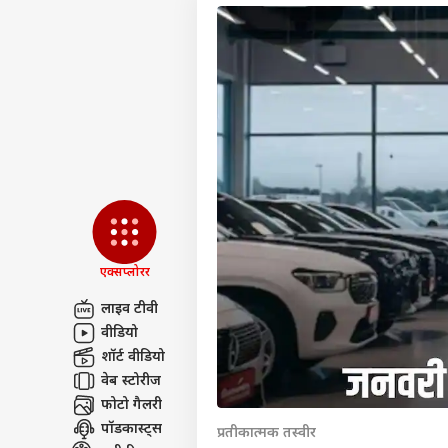
एक्सप्लोरर
लाइव टीवी
वीडियो
पर्सनल
शॉर्ट वीडियो
वेब स्टोरीज
फोटो गैलरी
टॉप
हॅलो गेस्ट
पॉडकास्ट्स
प्रतीकात्मक तस्वीर