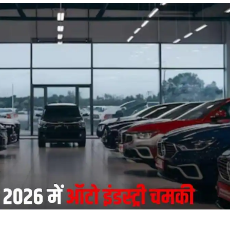
 कार्नर
 आर्टिकल्स
टॉप रील्स