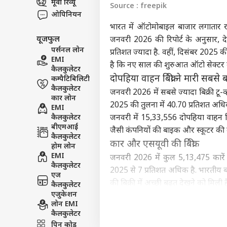
मूवी रिव्यू
Source : freepik
विश्व
ओपिनियन
एडवर्टाइज विथ अस
भारत में ऑटोमोबाइल बाजार लगातार 
प्राइवेसी पॉलिसी
यूजफुल
जनवरी 2026 की रिपोर्ट के अनुसार, 
कॉन्टैक्ट अस
पर्सनल लोन
प्रतिशत ज्यादा है. वहीं, दिसंबर 2025 की
EMI
सेंड फीडबैक
है कि नए साल की शुरुआत ऑटो सेक्टर 
‘गोल
कैलकुलेटर
अबाउट अस
कर र
दोपहिया वाहन बिक्री ने मारी सबसे 
कम्पैटिबिलिटी
PoJK
इंडिय
कैलकुलेटर
करियर्स
जनवरी 2026 में सबसे ज्यादा बिक्री टू-
दिख
कार लोन
2025 की तुलना में 40.70 प्रतिशत अधि
EMI
कैलकुलेटर
जनवरी में 15,33,556 दोपहिया वाहन बि
बीएमआई
जैसी कंपनियों की बाइक और स्कूटर की म
कैलकुलेटर
कार और एसयूवी की बिक्री
होम लोन
क्या
EMI
शाद
जनवरी 2026 में कुल 5,13,475 कारे
LOGIN
कैलकुलेटर
पार्ट
2025 से 7 प्रतिशत अधिक है. भारतीय बाजा
एज
की बिक्री में अच्छी बढ़त देखने को मिली 
कैलकुलेटर
एजुकेशन
तीन पहिया और ट्रैक्टर बिक्री में भी ग्
लोन EMI
जनवरी 2026 में 1,27,134 तीन पहिया वा
कैलकुलेटर
आधार पर इसमें करीब 19 प्रतिशत की बढ़ोत
पिन कोड