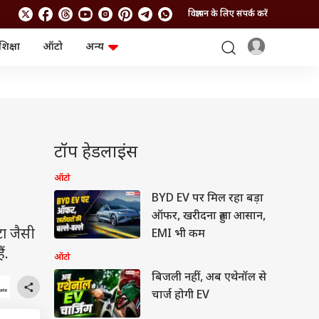
विज्ञापन के लिए संपर्क करें
शिक्षा
ऑटो
अन्य
बिजनेस
लाइफस्टाइल
पर्सनल फाइनेंस
स्वास्थ्य
स्टॉक मार्केट
ट्रैवल
म्यूचुअल फंड्स
फूड
क्रिप्टो
फैशन
आईपीओ
Health and Fitness
टॉप हेडलाइंस
फोटो गैलरी
जनरल नॉलेज
ऑटो
BYD EV पर मिल रहा बड़ा
वीडियो
ऑफर, खरीदना हुआ आसान,
टा जैसी
EMI भी कम
ं.
ऑटो
बिजली नहीं, अब एथेनॉल से
चार्ज होगी EV