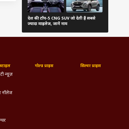
देश की टॉप-5 CNG SUV जो देती हैं सबसे
िपमेंट
बजट बाइक चा
ज्यादा माइलेज, जानें नाम
विधियां
और कार
खने की
्टाइल
गोल्ड प्राइस
सिल्वर प्राइस
टी न्यूज़
 नॉलेज
ल्चर