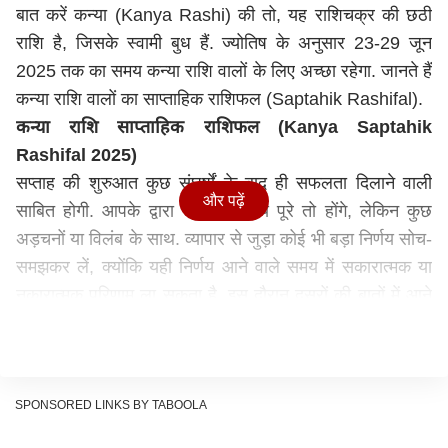
बात करें कन्या (Kanya Rashi) की तो, यह राशिचक्र की छठी
राशि है, जिसके स्वामी बुध हैं. ज्योतिष के अनुसार 23-29 जून
2025 तक का समय कन्या राशि वालों के लिए अच्छा रहेगा. जानते हैं
कन्या राशि वालों का साप्ताहिक राशिफल (Saptahik Rashifal).
कन्या राशि साप्ताहिक राशिफल (Kanya Saptahik
Rashifal 2025)
सप्ताह की शुरुआत कुछ संघर्षों के बाद ही सफलता दिलाने वाली
और पढ़ें
साबित होगी. आपके द्वारा सोचे गए कार्य पूरे तो होंगे, लेकिन कुछ
अड़चनों या विलंब के साथ. व्यापार से जुड़ा कोई भी बड़ा निर्णय सोच-
समझकर लें, क्योंकि यही निर्णय आने वाले समय में सकारात्मक या
नकारात्मक परिणाम ला सकता है. इस दौरान दूसरों की बातों में आने
से बचें और अपने विवेक से निर्णय लें.
सप्ताह के मध्य में लंबी दूरी की यात्रा संभव है. यह यात्रा थोड़ी
थकान भरी जरूर होगी, लेकिन मनचाही सफलता भी दिलाएगी. इस
दौरान प्रभावशाली लोगों से संपर्क स्थापित होगा, जिनकी मदद से
SPONSORED LINKS BY TABOOLA
भविष्य में लाभदायक योजनाओं से जुड़ने का अवसर प्राप्त हो सकता