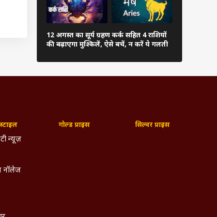
करने से
रकार का
12 अगस्त का सूर्य ग्रहण कर्क सहित 4 राशियों
हरियाली अमा
की बढ़ाएगा मुश्किलें, ऐसे बचें, न करें ये गलती
लगाएं या नही
विदेश
री है
यता को
्टाइल
गोल्ड प्राइस
सिल्वर प्राइस
टी न्यूज़
, और
िषीय
250+
 नॉलेज
 अंक
टीक,
िशेष
िया,