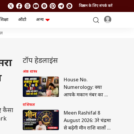
विज्ञापन के लिए संपर्क करें
शिक्षा
ऑटो
अन्य
बिजनेस
लाइफस्टाइल
शल
पर्सनल फाइनेंस
स्वास्थ्य
स्टॉक मार्केट
ट्रैवल
म्यूचुअल फंड्स
फूड
क्रिप्टो
फैशन
टॉप हेडलाइंस
सरा
आईपीओ
Health and Fitness
फोटो गैलरी
जनरल नॉलेज
अंक शास्त्र
ा
House No.
Numerology: क्या
वीडियो
आपके मकान नंबर का जोड़
4, 7 या 8 आता है? जानिए
राशिफल
 कैसा
ज्योतिषाचार्य संजीत कुमार
Meen Rashifal 8
मिश्रा से ऐसे घरों का रहस्य
ark
August 2026: 3रे चंद्रमा
और उपाय
से बढ़ेगी मीन राशि वालों की