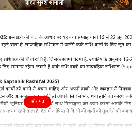
दिल्ली NCR
बॉलीवुड
क्रिक
025:
ग्रह-नक्षत्रों की चाल के आधार पर यह नया सप्ताह यानी 16 से 22 जून 2
 युद्ध पर पेजेशकियान
'देश को अमेरिका के
भारत में 6 नवंबर को रिलीज
श्री
रहने वाला है. साप्ताहिक राशिफल में जानेंगे कर्क राशि वालों के लिए जून का
ड़ा बयान- 'हमने शुरू
हाथों...', ट्रंप के टैरिफ बिल
नहीं होगी रणबीर कपूर की
सबसे
किया, 48 घंटे में...'
 प्रदेश और उत्तराखंड
पर बोले केजरीवाल
इंडिया
'रामायण', प्रोड्यूसर ने बताई
एग्रीकल्चर
5 भा
फूड
राशिचक्र की चौथी राशि है, जिसके स्वामी चंद्रमा हैं. ज्योतिष के अनुसार 16-
चौंकाने वाली वजह
लिए सामान्य रहेगा. जानते हैं कर्क राशि वालों का साप्ताहिक राशिफल (Sa
k Saptahik Rashifal 2025)
्ण कार्यों को करने से बचना चाहिए और अपनी वाणी और व्यवहार में नियंत्र
 में बदलने वाला है मौसम
असम में बाढ़ से 98 की मौत,
अपनी छत पर उगा सकते हैं
आपका
िजाज, 63 जिलों में
हिमाचल से बंगाल तक IMD
तोरई, घर बैठे मिलेगी हरी
सब्ज
ए कदम और आपका व्यवहार आदि ही आपके लिए लाभ अथवा हानि का कारण बनेग
और पढ़ें
श का अलर्ट
का अलर्ट, UP-बिहार में
सब्जी
कर्मियों, जूनियर और सीनियर को साथ मिलाजुला कर काम करना आपके लिए
कैसा मौसम?
प्ताह मध्यम रहने वाला है. ऐसे में ऑफिस में किसी की बातों को तूल देने की बजा
ा उससे संबंधी कोई बड़ा फैसला लेने से पहले अपने शुभचिंतक की सलाह जरू