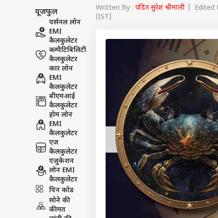
Written By :
पंडित सुरेश श्रीमाली
| Edited B
यूजफुल
(IST)
पर्सनल लोन
EMI
कैलकुलेटर
कम्पैटिबिलिटी
कैलकुलेटर
कार लोन
EMI
कैलकुलेटर
बीएमआई
कैलकुलेटर
होम लोन
EMI
कैलकुलेटर
एज
कैलकुलेटर
एजुकेशन
लोन EMI
पर्सनल
कैलकुलेटर
पिन कोड
सोने की
टॉप
कीमत
हॅलो गेस्ट