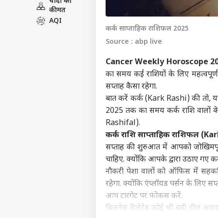
चांदी की
कीमत
विश्व
AQI
एडवर्टाइज विथ अस
कर्क साप्ताहिक राशिफल 2025
प्राइवेसी पॉलिसी
Source : abp live
कॉन्टैक्ट अस
Cancer Weekly Horoscope 2
सेंड फीडबैक
ईरान
का समय कई राशियों के लिए महत्वपूर्ण 
अबाउट अस
का ब
सप्ताह कैसा रहेगा.
नहीं 
उत्तर
करियर्स
बात करें कर्क (Kark Rashi) की तो, यह 
2025 तक का समय कर्क राशि वालों के 
Rashifal).
कर्क राशि साप्ताहिक राशिफल (
Kar
सप्ताह की शुरुआत में आपको जोखिमपूर
यूपी
का म
चाहिए. क्योंकि आपके द्वारा उठाए ग
LOGIN
बारि
नौकरी पेशा वालों को ऑफिस में सह
रहेगा. क्योंकि एंप्लॉयड पर्सन के लिए स
आप टारगेट पर फोकस करें.
बिज़नेस रिलेटेड कोई भी बड़ी डील अथव