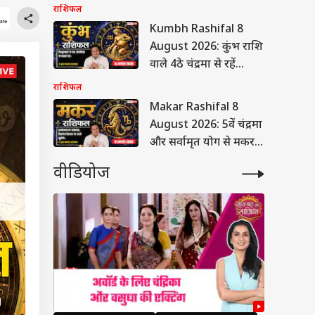
इच्छाशक्ति, बिजनेस में
राशिफल
जनसंपर्क से मिलेगी नई
Kumbh Rashifal 8
पहचान
August 2026: कुंभ राशि
वाले 4ठे चंद्रमा से रहें
सतर्क, फिजूलखर्ची और
राशिफल
वर्कप्लेस पर बदलाव से बढ़
Makar Rashifal 8
सकती है चिंता
August 2026: 5वें चंद्रमा
और सर्वामृत योग से मकर
राशि वालों को बिजनेस में
वीडियोज
मिलेगी बंपर सफलता,
संतान को मिलेगी उपलब्धि
Intro: