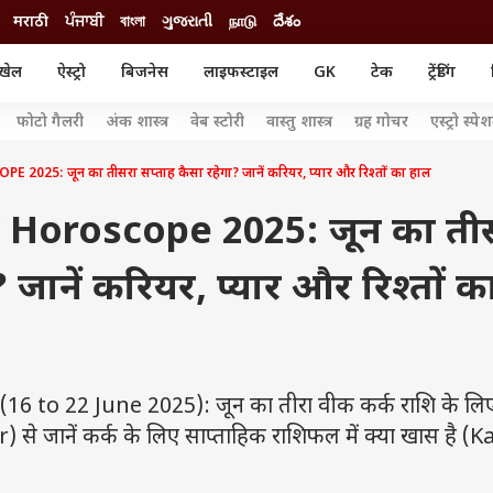
मराठी
ਪੰਜਾਬੀ
বাংলা
ગુજરાતી
நாடு
దేశం
खेल
ऐस्ट्रो
बिजनेस
लाइफस्टाइल
GK
टेक
ट्रेंडिंग
ंजन
ऑटो
खेल
फोटो गैलरी
अंक शास्त्र
वेब स्टोरी
वास्तु शास्त्र
ग्रह गोचर
एस्ट्रो स्पे
ुड
कार
क्रिकेट
री सिनेमा
टेक्नोलॉजी
शिक्षा
5: जून का तीसरा सप्ताह कैसा रहेगा? जानें करियर, प्यार और रिश्तों का हाल
ल सिनेमा
मोबाइल
रिजल्ट
्रिटीज
चैटजीपीटी
नौकरी
Horoscope 2025: जून का ती
ी
गैजेट
वेब स्टोरीज
 जानें करियर, प्यार और रिश्तों क
यूटिलिटी न्यूज़
कल्चर
फैक्ट चेक
to 22 June 2025): जून का तीरा वीक कर्क राशि के लिए
) से जानें कर्क के लिए साप्ताहिक राशिफल में क्या खास है (K