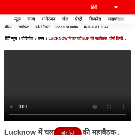
न्यूज़
राज्य
मनोरंजन
खेल
ऐस्ट्रो
बिजनेस
लाइफस्टाइल
मौसम
राशिफल
फोटो गैलरी
Ideas of India
INDIA AT 2047
हिंदी न्यूज़
वीडियोज
राज्य
LUCKNOW में चल रही BJP की महाबैठक , दोनों डिप्टी
सीएम हैं मौजूद
Lucknow में चल रही BJP की महाबैठक ,
और देखें