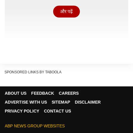
और पढ़ें
SPONSORED LINKS BY TABOOLA
ABOUT US
FEEDBACK
CAREERS
मालतीपाटपुर स्टेशन पर समाप्त और प्रारंभ होंगी ट्रेनें
ADVERTISE WITH US
SITEMAP
DISCLAIMER
बता दें कि रायपुर रेल मंडल के सीनियर पीआरआई शिव प्रसाद के
PRIVACY POLICY
CONTACT US
मुताबिक, 3 जून से 20 जून 2026 के बीच अलग-अलग तारीखों में
कई ट्रेनों का संचालन प्रभावित रहेगा. इस दौरान ये ट्रेनें पुरी
ABP NEWS GROUP WEBSITES
स्टेशन की बजाय मालतीपाटपुर स्टेशन से चलेंगी या वहीं समाप्त