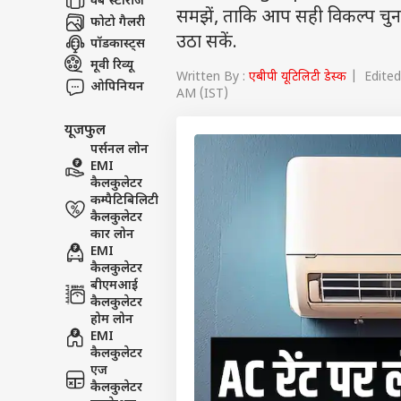
वेब स्टोरीज
समझें, ताकि आप सही विकल्प चुन 
फोटो गैलरी
उठा सकें.
पॉडकास्ट्स
मूवी रिव्यू
Written By :
एबीपी यूटिलिटी डेस्क
| Edited 
ओपिनियन
AM (IST)
यूजफुल
पर्सनल लोन
EMI
कैलकुलेटर
कम्पैटिबिलिटी
कैलकुलेटर
कार लोन
EMI
कैलकुलेटर
बीएमआई
कैलकुलेटर
होम लोन
EMI
कैलकुलेटर
एज
कैलकुलेटर