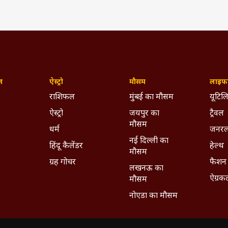
ज़
ऐस्ट्रो
मौसम
लाइफस
राशिफल
मुंबई का मौसम
यूटिलि
ऐस्ट्रो
जयपुर का
ट्रैवल
मौसम
धर्म
जनरल
नई दिल्ली का
हिंदू कैलेंडर
हेल्थ
मौसम
ग्रह गोचर
फैशन
लखनऊ का
ऐग्रक
मौसम
नोएडा का मौसम