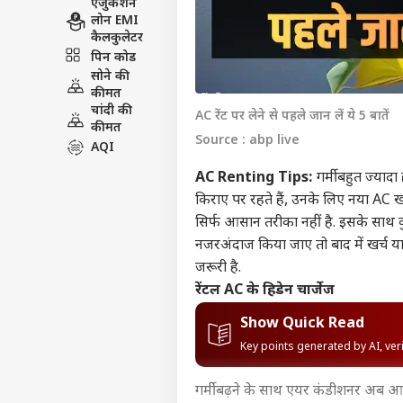
एजुकेशन
लोन EMI
कैलकुलेटर
पिन कोड
सोने की
कीमत
चांदी की
AC रेंट पर लेने से पहले जान लें ये 5 बातें
कीमत
Source : abp live
AQI
AC Renting Tips:
गर्मी बहुत ज्याद
किराए पर रहते हैं, उनके लिए नया AC ख
सिर्फ आसान तरीका नहीं है. इसके साथ कुछ 
नजरअंदाज किया जाए तो बाद में खर्च या 
जरूरी है.
रेंटल AC के हिडेन चार्जेज
Show Quick Read
Key points generated by AI, ve
गर्मी बढ़ने के साथ एयर कंडीशनर अब 