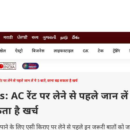
मराठी
ਪੰਜਾਬੀ
বাংলা
ગુજરાતી
நாடு
దేశం
खेल
ऐस्ट्रो
बिजनेस
लाइफस्टाइल
GK
टेक
ट्रेंडिंग
ंजन
ऑटो
खेल
ुड
कार
क्रिकेट
री सिनेमा
टेक्नोलॉजी
शिक्षा
ल सिनेमा
 लेने से पहले जान लें ये 5 बातें, वरना बढ़ सकता है खर्च
मोबाइल
रिजल्ट
्रिटीज
चैटजीपीटी
नौकरी
ी
AC रेंट पर लेने से पहले जान लें 
गैजेट
वेब स्टोरीज
ता है खर्च
यूटिलिटी न्यूज़
कल्चर
फैक्ट चेक
 पाने के लिए एसी किराए पर लेने से पहले इन जरूरी बातों को ज