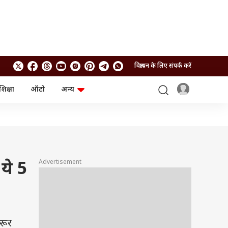
विज्ञापन के लिए संपर्क करें
शिक्षा
ऑटो
अन्य
बिजनेस
लाइफस्टाइल
पर्सनल फाइनेंस
स्वास्थ्य
स्टॉक मार्केट
ट्रैवल
म्यूचुअल फंड्स
फूड
क्रिप्टो
फैशन
आईपीओ
Health and Fitness
Advertisement
ये 5
फोटो गैलरी
जनरल नॉलेज
वीडियो
रूर