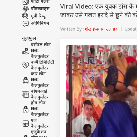
फोटो गैलरी
Viral Video: एक युवक डांस के म
पॉडकास्ट्स
जाकर उसे गलत इरादे से छूने की 
मूवी रिव्यू
ओपिनियन
Written By :
शेख इंजमाम उल हक
| Update
यूजफुल
पर्सनल लोन
EMI
कैलकुलेटर
कम्पैटिबिलिटी
कैलकुलेटर
कार लोन
EMI
कैलकुलेटर
बीएमआई
कैलकुलेटर
होम लोन
EMI
कैलकुलेटर
एज
कैलकुलेटर
एजुकेशन