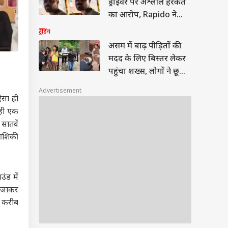
ड्राइवर पर अश्लील हरकत
का आरोप, Rapido ने
लिया एक्शन
ट्रेंडिंग
असम में बाढ़ पीड़ितों की
मदद के लिए बिस्तर लेकर
पहुंचा शख्स, लोगों ने छू
लिए पैर
Advertisement
 ऐसा ही
रही एक
सातवें
 आशिकी
उंड में
े जाकर
द करीब