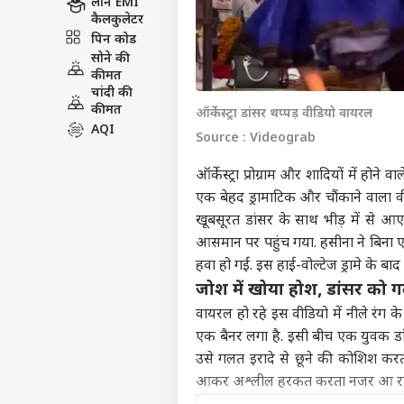
लोन EMI
कैलकुलेटर
पिन कोड
सोने की
कीमत
चांदी की
कीमत
ऑर्केस्ट्रा डांसर थप्पड़ वीडियो वायरल
AQI
Source : Videograb
ऑर्केस्ट्रा प्रोग्राम और शादियों में होन
एक बेहद ड्रामाटिक और चौंकाने वाला 
खूबसूरत डांसर के साथ भीड़ में से 
आसमान पर पहुंच गया. हसीना ने बिन
हवा हो गई. इस हाई-वोल्टेज ड्रामे के बाद
जोश में खोया होश, डांसर को 
वायरल हो रहे इस वीडियो में नीले रंग के
एक बैनर लगा है. इसी बीच एक युवक डा
उसे गलत इरादे से छूने की कोशिश करत
आकर अश्लील हरकत करता नजर आ रहा