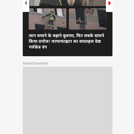
ियों का
ा पेशा
ेने के
जान बचाने के बहाने बुलाया, फिर सबके सामने
ऑफिस में दि
किया प्रपोज! फायरफाइटर का सरप्राइज देख
पट्टी
साथ ट्राई करे
गर्लफ्रेंड दंग
Advertisement
शाली
 है,
अपना
े के
वाले
नातक