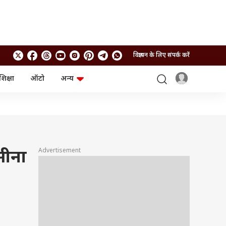
विज्ञापन के लिए संपर्क करें
शिक्षा
ऑटो
अन्य
बिजनेस
लाइफस्टाइल
पर्सनल फाइनेंस
स्वास्थ्य
स्टॉक मार्केट
ट्रैवल
म्यूचुअल फंड्स
फूड
क्रिप्टो
फैशन
आईपीओ
Health and Fitness
Advertisement
सीना
फोटो गैलरी
जनरल नॉलेज
वीडियो