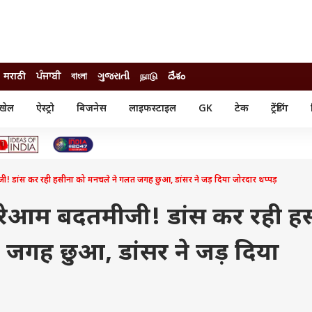
मराठी
ਪੰਜਾਬੀ
বাংলা
ગુજરાતી
நாடு
దేశం
खेल
ऐस्ट्रो
बिजनेस
लाइफस्टाइल
GK
टेक
ट्रेंडिंग
ंजन
ऑटो
खेल
ुड
कार
क्रिकेट
री सिनेमा
टेक्नोलॉजी
शिक्षा
ल सिनेमा
 डांस कर रही हसीना को मनचले ने गलत जगह छुआ, डांसर ने जड़ दिया जोरदार थप्पड़
मोबाइल
रिजल्ट
्रिटीज
चैटजीपीटी
नौकरी
ी
रेआम बदतमीजी! डांस कर रही ह
गैजेट
वेब स्टोरीज
जगह छुआ, डांसर ने जड़ दिया
यूटिलिटी न्यूज़
कल्चर
फैक्ट चेक