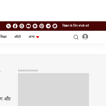
विज्ञापन के लिए संपर्क करें
शिक्षा
ऑटो
अन्य
बिजनेस
लाइफस्टाइल
पर्सनल फाइनेंस
स्वास्थ्य
स्टॉक मार्केट
ट्रैवल
म्यूचुअल फंड्स
फूड
क्रिप्टो
फैशन
आईपीओ
Health and Fitness
Advertisement
े
फोटो गैलरी
जनरल नॉलेज
वीडियो
माग और