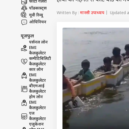
हाथों की मेहनत से कार्ट बोर्ड को 
फोटो गैलरी
पॉडकास्ट्स
Written By :
मानसी उपाध्याय
| Updated at
मूवी रिव्यू
ओपिनियन
यूजफुल
पर्सनल लोन
EMI
कैलकुलेटर
कम्पैटिबिलिटी
कैलकुलेटर
कार लोन
EMI
कैलकुलेटर
बीएमआई
कैलकुलेटर
होम लोन
EMI
कैलकुलेटर
एज
कैलकुलेटर
एजुकेशन