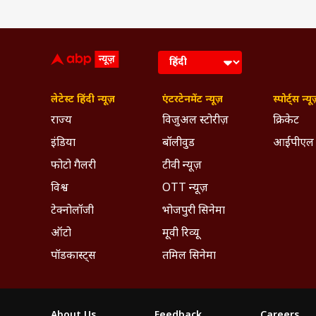
लेटेस्ट हिंदी न्यूज़
एंटरटेनमेंट न्यूज़
स्पोर्ट्स न्यू
राज्य
विजुअल स्टोरीज़
क्रिकेट
इंडिया
बॉलीवुड
आईपीएल
फोटो गैलरी
टीवी न्यूज़
विश्व
OTT न्यूज़
टेक्नोलॉजी
भोजपुरी सिनेमा
ऑटो
मूवी रिव्यू
पॉडकास्ट्स
तमिल सिनेमा
About Us
Feedback
Careers