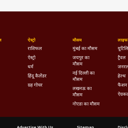
ज़
ऐस्ट्रो
मौसम
लाइफस
राशिफल
मुंबई का मौसम
यूटिलि
ऐस्ट्रो
जयपुर का
ट्रैवल
मौसम
धर्म
जनरल
नई दिल्ली का
हिंदू कैलेंडर
हेल्थ
मौसम
ग्रह गोचर
फैशन
लखनऊ का
ऐग्रक
मौसम
नोएडा का मौसम
Advertise With Us
Sitemap
Disc