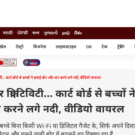
मराठी
ਪੰਜਾਬੀ
বাংলা
ગુજરાતી
நாடு
దేశం
खेल
ऐस्ट्रो
बिजनेस
लाइफस्टाइल
GK
टेक
ट्रेंडिंग
ंजन
ऑटो
खेल
ुड
कार
क्रिकेट
री सिनेमा
टेक्नोलॉजी
शिक्षा
ल सिनेमा
.. कार्ट बोर्ड से बच्चों ने बनाई बोट और पार करने लगे नदी, वीडियो वायरल
मोबाइल
रिजल्ट
्रिटीज
चैटजीपीटी
नौकरी
ी
्रिएटिविटी... कार्ट बोर्ड से बच्चों न
गैजेट
वेब स्टोरीज
 करने लगे नदी, वीडियो वायरल
यूटिलिटी न्यूज़
कल्चर
फैक्ट चेक
बच्चे बिना किसी Wi-Fi या डिजिटल गैजेट के, सिर्फ अपने दि