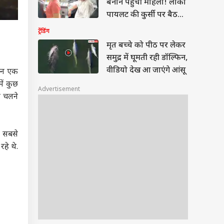
बनाने पहुंची महिला! लोको
पायलट की कुर्सी पर बैठकर
बनाया वीडियो
ट्रेंडिंग
मृत बच्चे को पीठ पर लेकर
समुद्र में घूमती रही डॉल्फिन,
वीडियो देख आ जाएंगे आंसू
किन एक
ें कुछ
Advertisement
र चलने
र, सबसे
रहे थे.