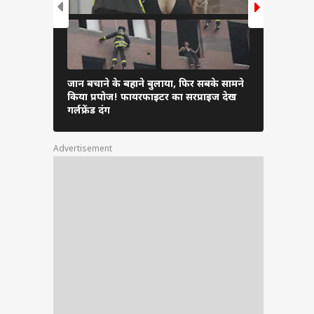
नहीं.”
 गाड़ी
यों का
 Cube,
जान बचाने के बहाने बुलाया, फिर सबके सामने
ऑफिस में दि
किया प्रपोज! फायरफाइटर का सरप्राइज देख
साथ ट्राई करे
गर्लफ्रेंड दंग
Advertisement