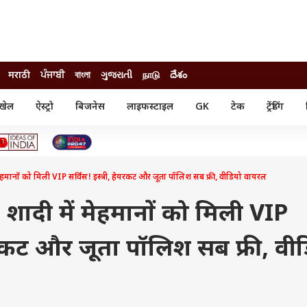
मराठी
ਪੰਜਾਬੀ
বাংলা
ગુજરાતી
நாடு
దేశం
खेल
ऐस्ट्रो
बिजनेस
लाइफस्टाइल
GK
टेक
ट्रेंडिंग
ंजन
ऑटो
खेल
ुड
कार
क्रिकेट
री सिनेमा
टेक्नोलॉजी
शिक्षा
ल सिनेमा
नों को मिली VIP सर्विस! इस्त्री, हेयरकट और जूता पॉलिश सब फ्री, वीडियो वायरल
मोबाइल
रिजल्ट
्रिटीज
चैटजीपीटी
नौकरी
ी
ादी में मेहमानों को मिली VIP
गैजेट
वेब स्टोरीज
हेयरकट और जूता पॉलिश सब फ्री, वी
यूटिलिटी न्यूज़
कल्चर
फैक्ट चेक