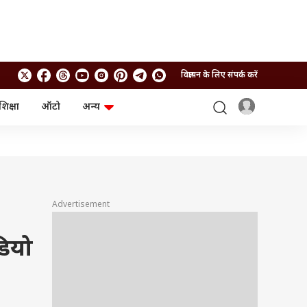
विज्ञापन के लिए संपर्क करें
शिक्षा
ऑटो
अन्य
बिजनेस
लाइफस्टाइल
पर्सनल फाइनेंस
स्वास्थ्य
स्टॉक मार्केट
ट्रैवल
म्यूचुअल फंड्स
फूड
क्रिप्टो
फैशन
आईपीओ
Health and Fitness
Advertisement
फोटो गैलरी
जनरल नॉलेज
डियो
वीडियो