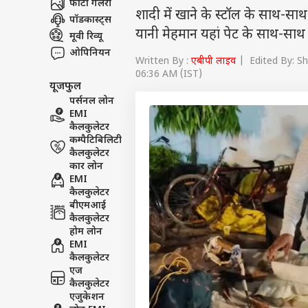
फोटो गैलरी
शादी में खाने के स्टॉल के साथ-सा
पॉडकास्ट्स
यानी मेहमान यहां पेट के साथ-सा
मूवी रिव्यू
ओपिनियन
Written By :
एबीपी लाइव
| Edited By: S
06:36 AM (IST)
यूजफुल
पर्सनल लोन
EMI
कैलकुलेटर
कम्पैटिबिलिटी
कैलकुलेटर
कार लोन
EMI
कैलकुलेटर
बीएमआई
कैलकुलेटर
होम लोन
EMI
कैलकुलेटर
एज
कैलकुलेटर
एजुकेशन