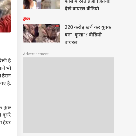
फीस मारुति ब्रेजा जितनी!
देखें वायरल वीडियो
ट्रेंडिंग
220 करोड़ खर्च कर युवक
बना 'कुत्ता'? वीडियो
वायरल
Advertisement
ेखी है
ाने भी
 हैरान
ए हैं.
रफ कुछ
 दूसरे
का हेयर