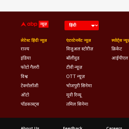
लेटेस्ट हिंदी न्यूज़
एंटरटेनमेंट न्यूज़
स्पोर्ट्स न्यू
राज्य
विजुअल स्टोरीज़
क्रिकेट
इंडिया
बॉलीवुड
आईपीएल
फोटो गैलरी
टीवी न्यूज़
विश्व
OTT न्यूज़
टेक्नोलॉजी
भोजपुरी सिनेमा
ऑटो
मूवी रिव्यू
पॉडकास्ट्स
तमिल सिनेमा
About Us
Feedback
Careers