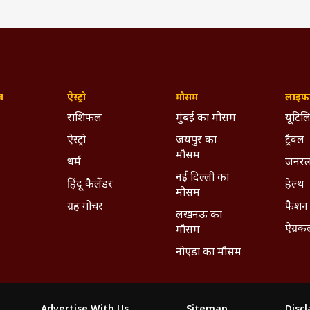
ज़
ऐस्ट्रो
मौसम
लाइफस
राशिफल
मुंबई का मौसम
यूटिलि
ऐस्ट्रो
जयपुर का
ट्रैवल
मौसम
धर्म
जनरल
नई दिल्ली का
हिंदू कैलेंडर
हेल्थ
मौसम
ग्रह गोचर
फैशन
लखनऊ का
ऐग्रक
मौसम
नोएडा का मौसम
Advertise With Us
Sitemap
Disc