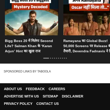
Bigg Boss 20 में मिलेगा Second
Ramayana का Global Buzz!
Life? Salman Khan के ‘Karan
50,000 Screens पर Release 
Arjun’ Hint का खुला राज
तैयारी, Devendra Fadnavis ने 
Oscar का सपोर्ट
SPONSORED LINKS BY TABOOLA
ABOUT US
FEEDBACK
CAREERS
ADVERTISE WITH US
SITEMAP
DISCLAIMER
PRIVACY POLICY
CONTACT US