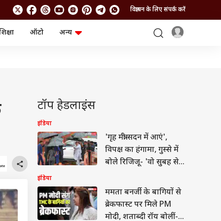
विज्ञापन के लिए संपर्क करें
शिक्षा
ऑटो
अन्य
बिजनेस
लाइफस्टाइल
पर्सनल फाइनेंस
स्वास्थ्य
स्टॉक मार्केट
ट्रैवल
म्यूचुअल फंड्स
फूड
क्रिप्टो
फैशन
आईपीओ
Health and Fitness
टॉप हेडलाइंस
े
फोटो गैलरी
जनरल नॉलेज
इंडिया
'गृह मंत्री सदन में आएं',
वीडियो
विपक्ष का हंगामा, गुस्से में
बोले रिजिजू- 'वो सुबह से
शाम तक यहीं'
इंडिया
ममता बनर्जी के बागियों से
ब्रेकफास्ट पर मिले PM
मोदी, शताब्दी रॉय बोलीं-