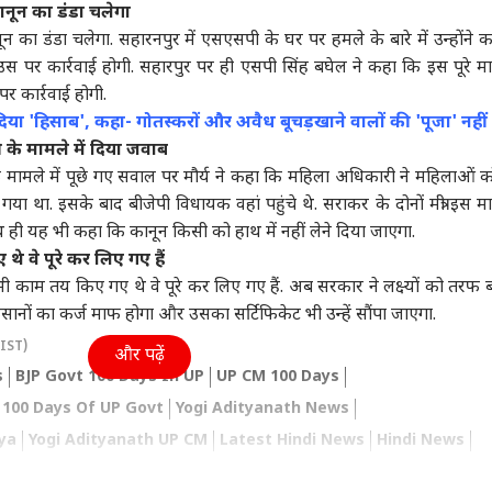
कानून का डंडा चलेगा
ा
उत्तर प्रदेश और उत्तराखंड
इंडिया
बॉली
नून का डंडा चलेगा. सहारनपुर में एसएसपी के घर पर हमले के बारे में उन्होंने 
 उस पर कार्रवाई होगी. सहारपुर पर ही एसपी सिंह बघेल ने कहा कि इस पूरे माम
र कार्ऱवाई होगी.
या 'हिसाब', कहा- गोतस्करों और अवैध बूचड़खाने वालों की 'पूजा' नहीं
के मामले में दिया जवाब
ीर बादल ने पीएम मोदी
अबान की कार से मिलीं
आरक्षण पर Gen Z से
50 की
मामले में पूछे गए सवाल पर मौर्य ने कहा कि महिला अधिकारी ने महिलाओं क
ी मुलाकात, बदल जाएगी
लिटरेचर की ये किताबें! भाई
मोहन भागवत बोले, 'उत्थान
हैं
ब की सियासत?
ट
के लिए ले जा रहा था जेल
इंडिया
के लिए है, न कि कोई...'
उत्तर प्रदेश और उत्तराखंड
सबा
जनर
या था. इसके बाद बीजेपी विधायक वहां पहुंचे थे. सराकर के दोनों मंत्री इस माम
 यह भी कहा कि कानून किसी को हाथ में नहीं लेने दिया जाएगा.
े वे पूरे कर लिए गए हैं
 जो भी काम तय किए गए थे वे पूरे कर लिए गए हैं. अब सरकार ने लक्ष्यों को तरफ 
किसानों का कर्ज माफ होगा और उसका सर्टिफिकेट भी उन्हें सौंपा जाएगा.
इंडिया पर BCCI सख्त,
'NTA के एक्सपर्ट्स ने लीक
आनंदीबेन ने गोरखपुर
भारत
(IST)
और पढ़ें
फिटनेस नियम; इतने
कराया NEET-UG का
यूनिवर्सिटी में किया गुजरात
सकता
 में पूरी करनी होगी
पेपर', CBI का बड़ा खुलासा
का जिक्र, अखिलेश यादव
निय
s
BJP Govt 100 Days In UP
UP CM 100 Days
 दौड़
बोले- खुल गई पोल
100 Days Of UP Govt
Yogi Adityanath News
ya
Yogi Adityanath UP CM
Latest Hindi News
Hindi News