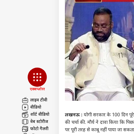
एक्सप्लोरर
लाइव टीवी
वीडियो
पर्सनल
शॉर्ट वीडियो
लखनऊ :
योगी सरकार के 100 दिन पूरे ह
वेब स्टोरीज
की चर्चा की. मौर्य ने दावा किया कि पिछले
टॉप
फोटो गैलरी
पर पूरी तरह से काबू नहीं पाया जा सकता
हॅलो गेस्ट