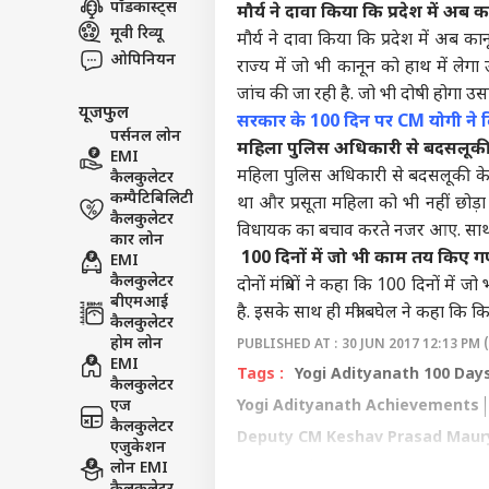
पॉडकास्ट्स
मौर्य ने दावा किया कि प्रदेश में अब 
इंडिय
मूवी रिव्यू
मौर्य ने दावा किया कि प्रदेश में अब का
एडवर्टाइज विथ अस
ओपिनियन
राज्य में जो भी कानून को हाथ में लेगा
प्राइवेसी पॉलिसी
जांच की जा रही है. जो भी दोषी होगा उसप
यूजफुल
कॉन्टैक्ट अस
सरकार के 100 दिन पर CM योगी ने दि
पर्सनल लोन
सेंड फीडबैक
महिला पुलिस अधिकारी से बदसलूकी 
EMI
सुखब
महिला पुलिस अधिकारी से बदसलूकी के 
कैलकुलेटर
अबाउट अस
से क
कम्पैटिबिलिटी
पंजा
क्रिके
था और प्रसूता महिला को भी नहीं छोड़ा ग
करियर्स
कैलकुलेटर
विधायक का बचाव करते नजर आए. साथ ही
कार लोन
100 दिनों में जो भी काम तय किए गए थ
EMI
कैलकुलेटर
दोनों मंत्रियों ने कहा कि 100 दिनों में
बीएमआई
है. इसके साथ ही मंत्री बघेल ने कहा कि 
कैलकुलेटर
टीम 
होम लोन
PUBLISHED AT : 30 JUN 2017 12:13 PM 
नया 
EMI
LOGIN
मिनट
Tags :
Yogi Adityanath 100 Day
कैलकुलेटर
2km
एज
Yogi Adityanath Achievements
कैलकुलेटर
Deputy CM Keshav Prasad Maur
एजुकेशन
लोन EMI
UP News
Yogi Adityanath