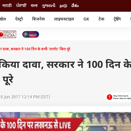
मराठी
ਪੰਜਾਬੀ
বাংলা
ગુજરાતી
நாடு
దేశం
खेल
ऐस्ट्रो
बिजनेस
लाइफस्टाइल
GK
टेक
ट्रेंडिंग
ंजन
ऑटो
खेल
ुड
कार
क्रिकेट
री सिनेमा
टेक्नोलॉजी
शिक्षा
ल सिनेमा
किया दावा, सरकार ने 100 दिन के सभी 'टारगेट' किए पूरे
मोबाइल
रिजल्ट
्रिटीज
चैटजीपीटी
नौकरी
ी
ं ने किया दावा, सरकार ने 100 दिन क
गैजेट
वेब स्टोरीज
पूरे
यूटिलिटी न्यूज़
कल्चर
फैक्ट चेक
0 Jun 2017 12:14 PM (IST)