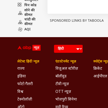
कैलकुलेटर
पिन कोड
Breaking News, Anytime, An
सोने की
कीमत
चांदी की
SPONSORED LINKS BY TABOOLA
कीमत
AQI
लेटेस्ट हिंदी न्यूज़
एंटरटेनमेंट न्यूज़
स्पोर्ट्स न्यू
राज्य
विजुअल स्टोरीज़
क्रिकेट
इंडिया
बॉलीवुड
आईपीएल
फोटो गैलरी
टीवी न्यूज़
विश्व
OTT न्यूज़
टेक्नोलॉजी
भोजपुरी सिनेमा
ऑटो
मूवी रिव्यू