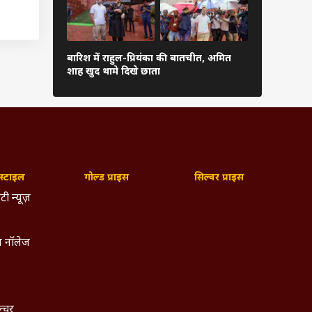
अरुणाचल-अस
बारिश में राहुल-प्रियंका की बातचीत, अमित
प्रभावित, 5 
शाह खुद थामे दिखे छाता
बड़ा ऐक्शन
्टाइल
गोल्ड प्राइस
सिल्वर प्राइस
टी न्यूज़
 नॉलेज
ल्चर