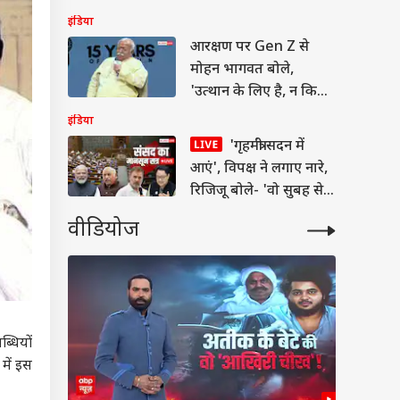
'हमने...'
इंडिया
आरक्षण पर Gen Z से
मोहन भागवत बोले,
'उत्थान के लिए है, न कि
कोई...'
इंडिया
'गृहमंत्री सदन में
आएं', विपक्ष ने लगाए नारे,
रिजिजू बोले- 'वो सुबह से
शाम संसद में रहते हैं'
वीडियोज
ब्धियों
 में इस