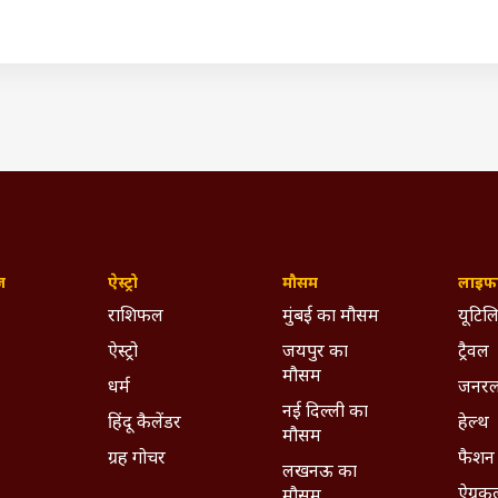
ywhere - Download ABPLIVE on
Android
and
iOS
now!
ज़
ऐस्ट्रो
मौसम
लाइफस
राशिफल
मुंबई का मौसम
यूटिलि
ऐस्ट्रो
जयपुर का
ट्रैवल
मौसम
धर्म
जनरल
नई दिल्ली का
हिंदू कैलेंडर
हेल्थ
मौसम
ग्रह गोचर
फैशन
लखनऊ का
ऐग्रक
मौसम