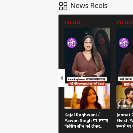
News Reels
ENT LIVE
ENT LIVE
पर्सनल
टॉप
हॅलो गेस्ट
इंडिय
एडवर्टाइज विथ अस
प्राइवेसी पॉलिसी
Kajal Raghwani ने
Jannat Z
Pawan Singh पर लगाए
Elvish Ya
कॉन्टैक्ट अस
किसिंग सीन को लेकर
रूमर्स पर त
सेंड फीडबैक
गंभीर आरोप, Bhojpuri
का सच ब