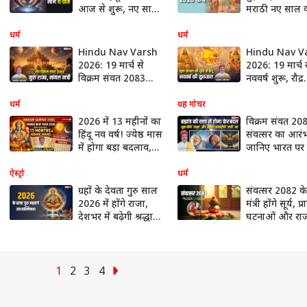
आज से शुरू, नए साल
मराठी नए साल 
पर भगवान से न मांगे ये
शुरुआत, जानिए
चीजें
दिन का धार्मिक 
धर्म
धर्म
Hindu Nav Varsh
Hindu Nav V
2026: 19 मार्च से
2026: 19 मार्च से
विक्रम संवत 2083
नववर्ष शुरू, रौद्र
शुरू, गुरु बनेंगे राजा
संवत्सर की एंट्री स
और मंगल मंत्री, जानें
आपदा के संकेत!
धर्म
ग्रह गोचर
भारत पर इसका प्रभाव?
2026 में 13 महीनों का
विक्रम संवत 2083
हिंदू नव वर्ष! ज्येष्ठ मास
संवत्सर का आरं
में होगा बड़ा बदलाव,
जानिए भारत पर 
जानें अधिकमास का
होगा प्रभाव!
रहस्य और महत्व
ऐस्ट्रो
धर्म
ग्रहों के देवता गुरु साल
संवत्सर 2082 के
2026 में होंगे राजा,
मंत्री होंगे सूर्य, प
देशभर में बढ़ेगी श्रद्धा
घटनाओं और रा
और आध्यात्म की ऊर्जा
पर पड़ेगा व्यापक 
1
2
3
4