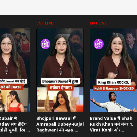
ENT LIVE
ENT LIVE
 कार्नर
 आर्टिकल्स
टॉप रील्स
ा
उत्तर प्रदेश और उत्तराखंड
क्रिकेट
हेल्थ
ubair ने
Bhojpuri Bawaal में
Brand Value में Shah
dav संग डेटिंग
Amrapali Dubey-Kajal
Rukh Khan बने नंबर 1,
ोड़ी चुप्पी, रिश्ते
Raghwani की बहस,
Virat Kohli और
ताया
Pawan Singh गुस्से में
Ranveer Singh को छोड़ा