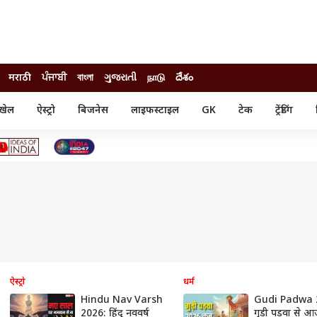
मराठी
ਪੰਜਾਬੀ
বাংলা
ગુજરાતી
நாடு
దేశం
खेल
ऐस्ट्रो
बिजनेस
लाइफस्टाइल
GK
टेक
ट्रेंडिंग
ंजन
ऑटो
खेल
ुड
कार
क्रिकेट
री सिनेमा
टेक्नोलॉजी
शिक्षा
ल सिनेमा
मोबाइल
रिजल्ट
्रिटीज
चैटजीपीटी
नौकरी
ी
गैजेट
वेब स्टोरीज
यूटिलिटी न्यूज़
कल्चर
फैक्ट चेक
ऐस्ट्रो
धर्म
Hindu Nav Varsh
Gudi Padwa 
2026: हिंदू नववर्ष
गुड़ी पड़वा से 