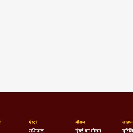
ज़
ऐस्ट्रो
मौसम
लाइफस
राशिफल
मुंबई का मौसम
यूटिलि