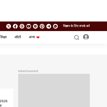
विज्ञापन के लिए संपर्क करें
शिक्षा
ऑटो
अन्य
बिजनेस
लाइफस्टाइल
पर्सनल फाइनेंस
स्वास्थ्य
स्टॉक मार्केट
ट्रैवल
म्यूचुअल फंड्स
फूड
क्रिप्टो
फैशन
आईपीओ
Health and Fitness
Advertisement
फोटो गैलरी
जनरल नॉलेज
वीडियो
2026:
आज