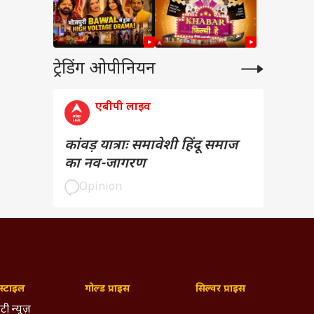
ट्रेडिंग ओपीनियन
एबीपी लाइव
कांवड़ यात्राः समावेशी हिंदू समाज
का नव-जागरण
Opinion
्टाइल
गोल्ड प्राइस
सिल्वर प्राइस
टी न्यूज़