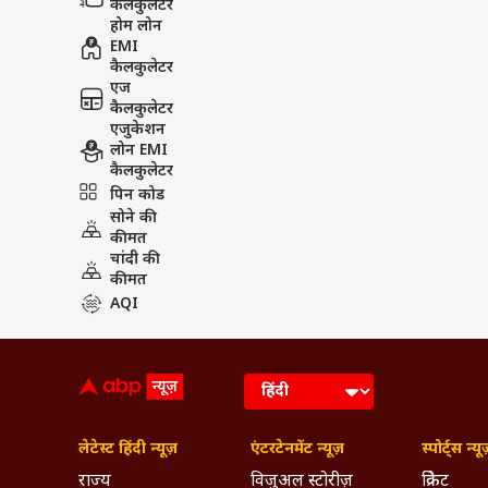
कैलकुलेटर
होम लोन
EMI
कैलकुलेटर
एज
कैलकुलेटर
एजुकेशन
लोन EMI
कैलकुलेटर
पिन कोड
सोने की
कीमत
चांदी की
कीमत
AQI
लेटेस्ट हिंदी न्यूज़
एंटरटेनमेंट न्यूज़
स्पोर्ट्स न्यू
राज्य
विजुअल स्टोरीज़
क्रिकेट