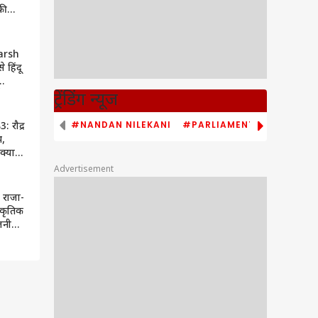
की
 इस
महत्व
arsh
 हिंदू
े युद्ध-
ट्रेंडिंग न्यूज
#NANDAN NILEKANI
#PARLIAMENT MONSOON S
: रौद्र
भ,
क्या
Advertisement
 राजा-
्राकृतिक
जनीति
प्रभाव