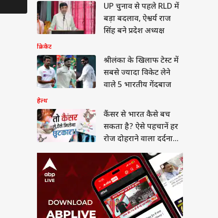
र से भारत कैसे बच
UP चुनाव से पहले RLD में
Controversies
 है? ऐसे पहचानें हर
बड़ा बदलाव, ऐश्वर्य राज
दोहराने वाला दर्दनाक
या
सिंह बने प्रदेश अध्यक्ष
क्रिकेट
श्रीलंका के खिलाफ टेस्ट में
सबसे ज्यादा विकेट लेने
न हंटर्स बना रही भारतीय
वाले 5 भारतीय गेंदबाज
सेना, ऑपरेशन सिंदूर से
 है इसका कनेक्शन?
हेल्थ
कैंसर से भारत कैसे बच
सकता है? ऐसे पहचानें हर
रोज दोहराने वाला दर्दनाक
सच