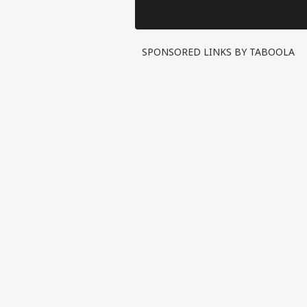
SPONSORED LINKS BY TABOOLA
पर्सनल
टॉप
हॅलो गेस्ट
इंडिय
एडवर्टाइज विथ अस
प्राइवेसी पॉलिसी
कॉन्टैक्ट अस