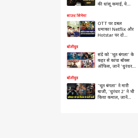
की धांसू कमाई, ये
तगड़ा रिकॉर्ड भी बनाया
साउथ सिनेमा
OTT पर डबल
धमाका! Netflix और
Hotstar पर दो
ब्लॉकबस्टर फिल्मों की
रिलीज डेट कंफर्म
बॉलीवुड
संडे को 'भूत बंगला' के
कहर से कांपा बॉक्स
ऑफिस, जानें 'धुरंधर
2' सहित बाकी फिल्मों
का हाल?
बॉलीवुड
'भूत बंगला' ने मारी
बाजी, 'धुरंधर 2' ने भी
किया कमाल, जानें
शनिवार का बॉक्स
ऑफिस कलेक्शन