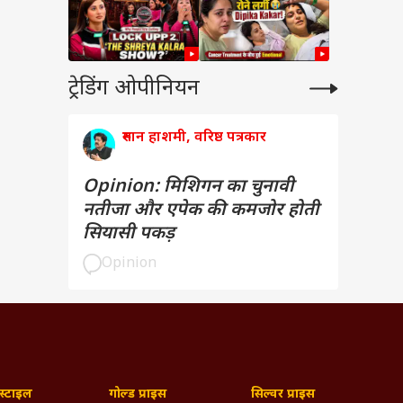
ट्रेडिंग ओपीनियन
रुमान हाशमी, वरिष्ठ पत्रकार
Opinion: मिशिगन का चुनावी
नतीजा और एपेक की कमजोर होती
सियासी पकड़
Opinion
्टाइल
गोल्ड प्राइस
सिल्वर प्राइस