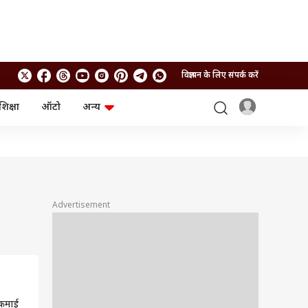
विज्ञापन के लिए संपर्क करें
शिक्षा
ऑटो
अन्य
बिजनेस
लाइफस्टाइल
पर्सनल फाइनेंस
स्वास्थ्य
स्टॉक मार्केट
ट्रैवल
म्यूचुअल फंड्स
फूड
क्रिप्टो
फैशन
आईपीओ
Health and Fitness
Advertisement
फोटो गैलरी
जनरल नॉलेज
वीडियो
कमाई