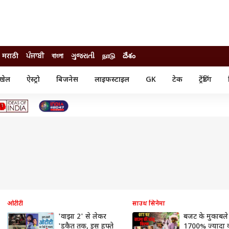
मराठी
ਪੰਜਾਬੀ
বাংলা
ગુજરાતી
நாடு
దేశం
खेल
ऐस्ट्रो
बिजनेस
लाइफस्टाइल
GK
टेक
ट्रेंडिंग
ंजन
ऑटो
खेल
ुड
कार
क्रिकेट
री सिनेमा
टेक्नोलॉजी
शिक्षा
ल सिनेमा
मोबाइल
रिजल्ट
्रिटीज
चैटजीपीटी
नौकरी
ी
गैजेट
वेब स्टोरीज
यूटिलिटी न्यूज़
कल्चर
फैक्ट चेक
ओटीटी
साउथ सिनेमा
'वाझा 2' से लेकर
बजट के मुकाबले
'डकैत तक, इस हफ्ते
1700% ज्यादा 