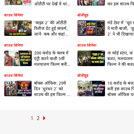
ओटीटी पर देखें ये धांसू
कर इस साउथ फिल
साउथ मूवीज
मेकर्स को किया
मालामाल, अब
साउथ सिनेमा
बॉलीवुड
पर हुई रिलीज
'वाझा 2' की ओटीटी
मंडे टेस्ट में 'भूत
रिलीज डेट हुई कंफर्म,
ने मारी बाजी, 'ध
जानें- कब और कहां
2' ने भी दिखाय
देख सकेंगे ये फिल्म
जानें- बाकी फिल्
हाल
साउथ सिनेमा
साउथ सिनेमा
200 करोड़ के क्लब में
ना कोई स्टार, ना 
एंट्री करने वाली 5वीं
बजट, मलयालम 
मलयालम फिल्म बनी
फिल्म ने की बजट
'वाझा 2'
10 गुना ज्यादा 
साउथ सिनेमा
बॉलीवुड
बॉक्स ऑफिस: 29वें
10 करोड़ के बजट
दिन 'धुरंधर 2' को
बनी इस साउथ फि
साउथ की इस फिल्म ने
बॉक्स ऑफिस प
चटाई धूल, 15 दिन में
सुनामी ला दी, 1
लगाई सेंचुरी
में ही हुई ब्लॉकब
1
2