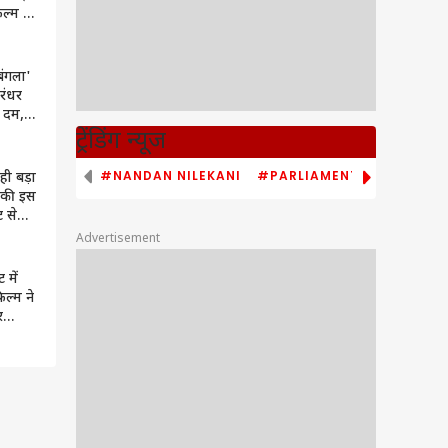
्म ने
 OTT
 बंगला'
ुरंधर
ा दम,
मों का
ट्रेंडिंग न्यूज
#NANDAN NILEKANI
#PARLIAMENT MONSOON S
ही बड़ा
की इस
 से
कमाई
Advertisement
 में
ल्म ने
र
4 दिन
स्टर