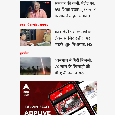
सरकार की कमी, पैलेट गन,
ान से गिरी बिजली,
साल के खिलाड़ी की
6% शिक्षा बजट..., Gen Z
; वीडियो वायरल
या
के सामने मोहन भागवत का
कबूलनामा
उत्तर प्रदेश और उत्तराखंड
कांवड़ियों पर टिप्पणी को
लेकर साजिद रशीदी पर
ीत दीपके ने CJP में
भड़के BJP विधायक, NSA
ये बड़ा पद, 13 नेताओं
लगाने की मांग
फ़ुटबॉल
्या मिला?
आसमान से गिरी बिजली,
24 साल के खिलाड़ी की
मौत; वीडियो वायरल