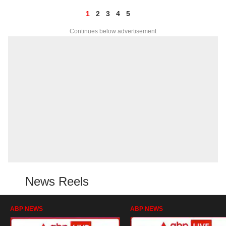
1
2
3
4
5
Continues below advertisement
News Reels
ABP NEWS
ABP NEWS