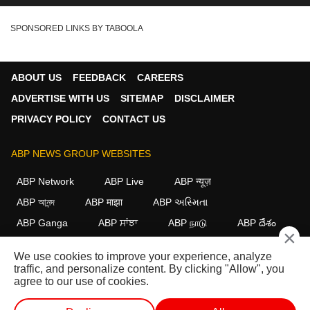
SPONSORED LINKS BY TABOOLA
ABOUT US
FEEDBACK
CAREERS
ADVERTISE WITH US
SITEMAP
DISCLAIMER
PRIVACY POLICY
CONTACT US
ABP NEWS GROUP WEBSITES
ABP Network
ABP Live
ABP न्यूज़
ABP আনন্দ
ABP माझा
ABP અસ્મિતા
ABP Ganga
ABP ਸਾਂਝਾ
ABP நாடு
ABP దేశం
×
FOLLOW US
We use cookies to improve your experience, analyze
traffic, and personalize content. By clicking "Allow", you
agree to our use of cookies.
This website follows the
DNPA Code of Ethics.
Copyright@2026.