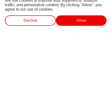
We use cookies to improve your experience, analyze
traffic, and personalize content. By clicking "Allow", you
agree to our use of cookies.
Decline
Allow
SPONSORED LINKS BY TABOOLA
वेब स्टोरीज
वीडियो
लाइव टीवी
शॉर्ट वीडियोज
ABOUT US
FEEDBACK
CAREERS
ADVERTISE WITH US
SITEMAP
DISCLAIMER
PRIVACY POLICY
CONTACT US
ABP NEWS GROUP WEBSITES
ABP Network
ABP Live
ABP न्यूज़
ABP আনন্দ
ABP माझा
ABP અસ્મિતા
ABP Ganga
ABP ਸਾਂਝਾ
ABP நாடு
ABP దేశం
FOLLOW US