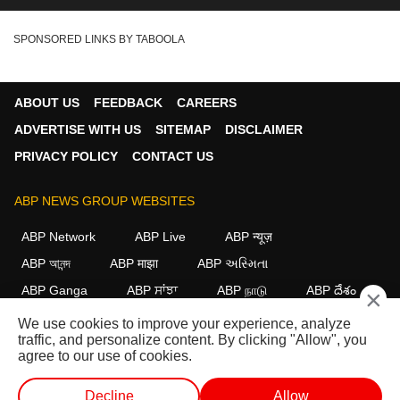
SPONSORED LINKS BY TABOOLA
ABOUT US
FEEDBACK
CAREERS
ADVERTISE WITH US
SITEMAP
DISCLAIMER
PRIVACY POLICY
CONTACT US
ABP NEWS GROUP WEBSITES
ABP Network
ABP Live
ABP न्यूज़
ABP আনন্দ
ABP माझा
ABP અસ્મિતા
ABP Ganga
ABP ਸਾਂਝਾ
ABP நாடு
ABP దేశం
×
We use cookies to improve your experience, analyze
FOLLOW US
traffic, and personalize content. By clicking "Allow", you
agree to our use of cookies.
Decline
Allow
This website follows the
DNPA Code of Ethics.
Copyright@2026.