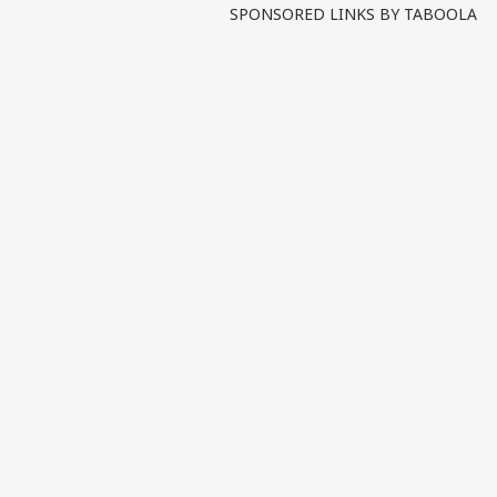
SPONSORED LINKS BY TABOOLA
पर्सनल
टॉप
हॅलो गेस्ट
इंडिय
एडवर्टाइज विथ अस
प्राइवेसी पॉलिसी
कॉन्टैक्ट अस