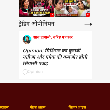
ट्रेडिंग ओपीनियन
रुमान हाशमी, वरिष्ठ पत्रकार
Opinion: मिशिगन का चुनावी
नतीजा और एपेक की कमजोर होती
सियासी पकड़
Opinion
्टाइल
गोल्ड प्राइस
सिल्वर प्राइस