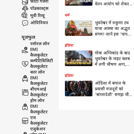
फोटो गैलरी
वेतन आयोग को लेकर
पॉडकास्ट्स
इस दिन कर्मचारियों के
साथ होगी महाबैठक
मूवी रिव्यू
धर्म
ओपिनियन
भुवनेश्वर में रुकुणा रथ
यात्रा आस्था का अद्भुत
संगम! जानें इस 'पाप
यूजफुल
बिनाशी यात्रा' का रहस्य
पर्सनल लोन
और महत्व
इंडिया
EMI
गोवा अग्निकांड के बाद
कैलकुलेटर
भुवनेश्वर के नाइट क्लब
कम्पैटिबिलिटी
में लगी भीषण आग,
कैलकुलेटर
आसमान में
कार लोन
छाया धुंआं ही धुआं
इंडिया
EMI
ओडिशा में बंगाल के
कैलकुलेटर
प्रवासी मजदूरों को
बीएमआई
'बांग्लादेशी' समझ भीड़
कैलकुलेटर
ने पीटा, पीड़ित बोला-
होम लोन
'जय श्री राम के नारे
EMI
लगाते हुए...'
कैलकुलेटर
एज
कैलकुलेटर
एजुकेशन