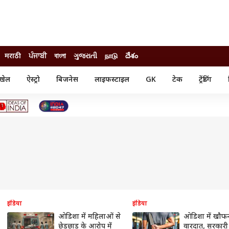
मराठी
ਪੰਜਾਬੀ
বাংলা
ગુજરાતી
நாடு
దేశం
खेल
ऐस्ट्रो
बिजनेस
लाइफस्टाइल
GK
टेक
ट्रेंडिंग
ंजन
ऑटो
खेल
ुड
कार
क्रिकेट
री सिनेमा
टेक्नोलॉजी
शिक्षा
ल सिनेमा
मोबाइल
रिजल्ट
्रिटीज
चैटजीपीटी
नौकरी
ी
गैजेट
वेब स्टोरीज
यूटिलिटी न्यूज़
कल्चर
फैक्ट चेक
इंडिया
इंडिया
ओडिशा में महिलाओं से
ओडिशा में खौफ
छेड़छाड़ के आरोप में
वारदात, सरकारी