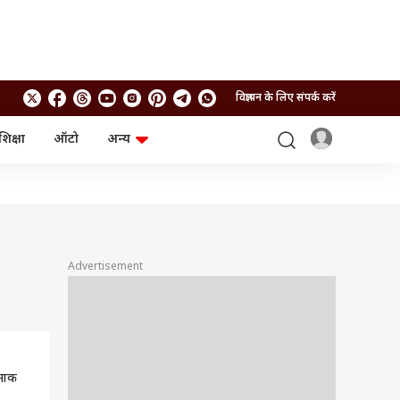
विज्ञापन के लिए संपर्क करें
शिक्षा
ऑटो
अन्य
बिजनेस
लाइफस्टाइल
पर्सनल फाइनेंस
स्वास्थ्य
स्टॉक मार्केट
ट्रैवल
म्यूचुअल फंड्स
फूड
क्रिप्टो
फैशन
आईपीओ
Health and Fitness
Advertisement
फोटो गैलरी
जनरल नॉलेज
वीडियो
नाक