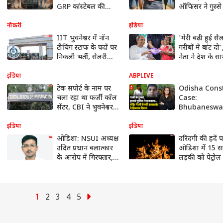
GRP कांस्टेबल की
ऑफिसर ने गुस्से म
हत्या, लोगों ने हाथ-पैर
पत्नी को उतारा 
बांधकर पीटा, अस्पताल
घाट, चाकू से का
नौकरी
इंडिया
में तोड़ा दम, दूसरा
IIT भुवनेश्वर में नॉन
'मेरी बढ़ी हुई सै
गंभीर
टीचिंग स्टाफ के पदों पर
गरीबों में बांट दो
निकली भर्ती, सैलरी
नेता ने देश के सा
सुनकर उड़ जाएंगे होश
पेश की मिसाल,
भी करेंगे सैल्यूट!
इंडिया
ABPLIVE
टेक सपोर्ट के नाम पर
Odisha Cons
चला रहा था फर्जी कॉल
Case:
सेंटर, CBI ने भुवनेश्वर
Bhubaneswar 
से मास्टरमाइंड को
पुलिसवाला जो 
पकड़ा
ही पत्नी की लाश
इंडिया
इंडिया
कार में टहलता र
ओडिशा: NSUI अध्यक्ष
दरिंदगी की हदें प
उदित प्रधान बलात्कार
ओडिशा में 15 
के आरोप में गिरफ्तार,
लड़की को पेट्रोल 
कांग्रेस ने किया निलंबित
नहलाया, फिर लग
आग... हालत गंभ
1
2
3
4
5