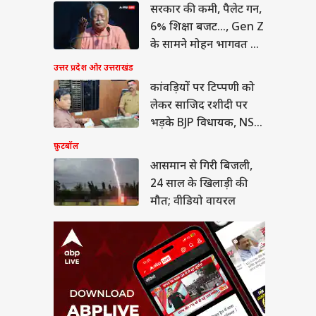
सरकार की कमी, पैलेट गन,
ान से गिरी बिजली,
साल के खिलाड़ी की
6% शिक्षा बजट..., Gen Z
; वीडियो वायरल
या
के सामने मोहन भागवत का
कबूलनामा
उत्तर प्रदेश और उत्तराखंड
कांवड़ियों पर टिप्पणी को
लेकर साजिद रशीदी पर
ीत दीपके ने CJP में
भड़के BJP विधायक, NSA
ये बड़ा पद, 13 नेताओं
लगाने की मांग
फ़ुटबॉल
्या मिला?
आसमान से गिरी बिजली,
24 साल के खिलाड़ी की
मौत; वीडियो वायरल