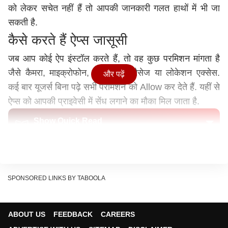
को लेकर सचेत नहीं हैं तो आपकी जानकारी गलत हाथों में भी जा
सकती है.
कैसे करते हैं ऐप्स जासूसी
जब आप कोई ऐप इंस्टॉल करते हैं, तो वह कुछ परमिशन मांगता है
जैसे कैमरा, माइक्रोफोन, कॉन्टैक्ट्स, मैसेज या लोकेशन एक्सेस.
और पढ़ें
कई बार यूजर्स बिना पढ़े सभी परमिशन को Allow कर देते हैं. यहीं से
ऐप्स को आपकी प्राइवेसी में सेंध लगाने का मौका मिल जाता है.
Show Quick Read
Key points generated by AI, verified by newsroom
उदाहरण के तौर पर, एक फोटो एडिटिंग ऐप को आपकी लोकेशन या
माइक्रोफोन की जरूरत नहीं होती लेकिन फिर भी वह इनका एक्सेस
SPONSORED LINKS BY TABOOLA
मांगता है. ऐसे ऐप्स बैकग्राउंड में लगातार आपकी एक्टिविटी मॉनिटर
करते रहते हैं और आपके डेटा को अपने सर्वर या थर्ड-पार्टी कंपनियों
ABOUT US
FEEDBACK
CAREERS
को भेज सकते हैं.