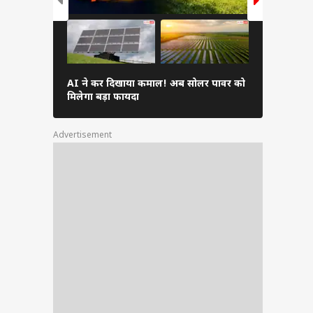
AI ने कर दिखाया कमाल! अब सोलर पावर को
फोन की इन दि
मिलेगा बड़ा फायदा
भारी, जल्दी क
Advertisement