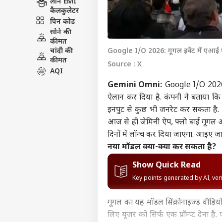
लोन EMI
कैलकुलेटर
पिन कोड
सोने की
कीमत
चांदी की
Google I/O 2026: गूगल इवेंट में एआई
कीमत
Source : X
AQI
Gemini Omni:
Google I/O 202
ऐलान कर दिया है. कंपनी ने बताया क
इनपुट से कुछ भी जनरेट कर सकता है
आज से ही जेमिनी ऐप, फ्लो बाई गूगल औ
दिनों में लॉन्च कर दिया जाएगा. आइए ज
नया मॉडल क्या-क्या कर सकता है?
Show Quick Read
Key points generated by AI, ve
गूगल का यह मॉडल सिंक्रोनाइज्ड वीडियो
लिए यूजर को सिर्फ एक प्रॉम्प्ट देना 