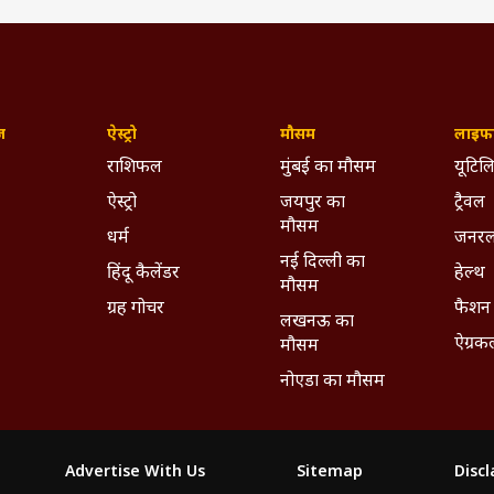
ज़
ऐस्ट्रो
मौसम
लाइफस
राशिफल
मुंबई का मौसम
यूटिलि
ऐस्ट्रो
जयपुर का
ट्रैवल
मौसम
धर्म
जनरल
नई दिल्ली का
हिंदू कैलेंडर
हेल्थ
मौसम
ग्रह गोचर
फैशन
लखनऊ का
ऐग्रक
मौसम
नोएडा का मौसम
Advertise With Us
Sitemap
Disc