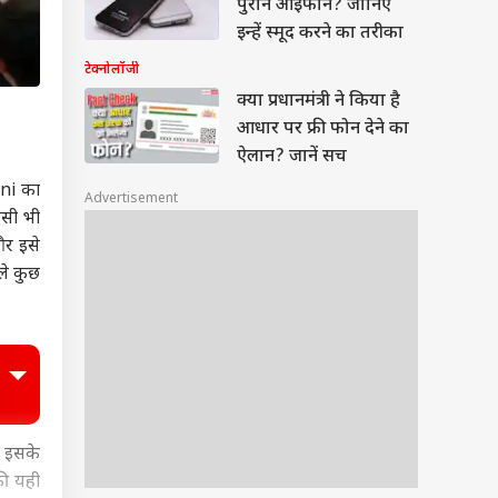
पुराने आईफोन? जानिए
इन्हें स्मूद करने का तरीका
टेक्नोलॉजी
क्या प्रधानमंत्री ने किया है
आधार पर फ्री फोन देने का
ऐलान? जानें सच
mni का
Advertisement
िसी भी
और इसे
ले कुछ
. इसके
की यही