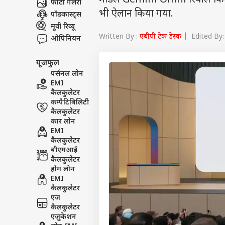
मॉडल Gemini Omni रिवील किय
फोटो गैलरी
भी ऐलान किया गया.
पॉडकास्ट्स
मूवी रिव्यू
Written By :
एबीपी टेक डेस्क
| Edited By: 
ओपिनियन
यूजफुल
पर्सनल लोन
EMI
कैलकुलेटर
कम्पैटिबिलिटी
कैलकुलेटर
कार लोन
EMI
कैलकुलेटर
बीएमआई
कैलकुलेटर
होम लोन
EMI
कैलकुलेटर
एज
कैलकुलेटर
एजुकेशन