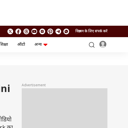
विज्ञापन के लिए संपर्क करें
शिक्षा
ऑटो
अन्य
बिजनेस
लाइफस्टाइल
पर्सनल फाइनेंस
स्वास्थ्य
स्टॉक मार्केट
ट्रैवल
म्यूचुअल फंड्स
फूड
क्रिप्टो
फैशन
आईपीओ
Health and Fitness
Advertisement
ini
फोटो गैलरी
जनरल नॉलेज
वीडियो
ीडियो