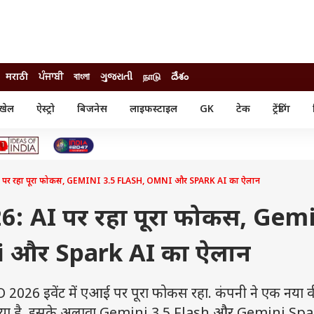
मराठी
ਪੰਜਾਬੀ
বাংলা
ગુજરાતી
நாடு
దేశం
खेल
ऐस्ट्रो
बिजनेस
लाइफस्टाइल
GK
टेक
ट्रेंडिंग
ंजन
ऑटो
खेल
ुड
कार
क्रिकेट
री सिनेमा
टेक्नोलॉजी
शिक्षा
ल सिनेमा
पर रहा पूरा फोकस, GEMINI 3.5 FLASH, OMNI और SPARK AI का ऐलान
मोबाइल
रिजल्ट
्रिटीज
चैटजीपीटी
नौकरी
ी
: AI पर रहा पूरा फोकस, Gem
गैजेट
वेब स्टोरीज
i और Spark AI का ऐलान
यूटिलिटी न्यूज़
कल्चर
फैक्ट चेक
2026 इवेंट में एआई पर पूरा फोकस रहा. कंपनी ने एक नया व