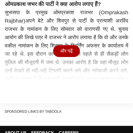
ओमप्रकाश जभर की पार्टी ने क्या आरोप लगाए हैं?
सुभासपा के प्रमुख ओमप्रकाश राजभर (
Omprakash
Rajbhar
)अपने बेटे और शिवपुर से पार्टी के प्रत्याशी अरविंद
राजभर के नामांकन के लिए सोमवार को वाराणसी गए थे. चुनाव
आयोग की लिखे पत्र में राजभर ने आरोप लगाया है कि वो और उनके
वकील नामांकन के लिए शिवपुर के रिटर्निंग अफसर के कार्यालय में
और पढ़ें
जा रहे थे. इस दौरान कार्यालय के पास पहले से ही सैकड़ों लोग
पुलिल की मौजूदगी में जमा थे. उनका आरोप है कि वहां मौजूद लोग
उन्हें देखते ही भद्दी-भद्दी टिप्पणी करने लगे और नारेबाजी करने लगे.
पार्टी का कहना है कि प्रत्याशी ने शांतिपूर्वक अपना नामांकन दाखिल
किया. इस घटना की जानकारी शिवपुर के रिटर्निंग आफिसर को भी दी
गई, लेकिन उन्होंने कोई कार्रवाई कर पाने में असमर्थता जताई.
UP Election 2022: मुख्तार अंसारी के बेटे अब्बास ने
सुभासपा प्रत्याशी के तौर पर किया नामांकन, मऊ प्रशासन पर
SPONSORED LINKS BY TABOOLA
लगाया ये बड़ा आरोप
चुनाव आयोग से क्या मांग की गई है?
ABOUT US
FEEDBACK
CAREERS